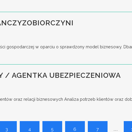
ANCZYZOBIORCZYNI
ści gospodarczej w oparciu o sprawdzony model biznesowy. Dbani
Y / AGENTKA UBEZPIECZENIOWA
entów oraz relacji biznesowych Analiza potrzeb klientów oraz do
...
3
4
5
6
7