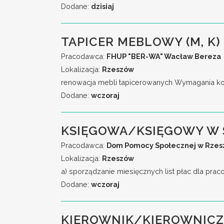
Dodane:
dzisiaj
TAPICER MEBLOWY (M, K)
Pracodawca:
FHUP "BER-WA" Wacław Bereza
Lokalizacja:
Rzeszów
renowacja mebli tapicerowanych Wymagania ko
Dodane:
wczoraj
KSIĘGOWA/KSIĘGOWY W 
Pracodawca:
Dom Pomocy Społecznej w Rzeszo
Lokalizacja:
Rzeszów
a) sporządzanie miesięcznych list płac dla pra
Dodane:
wczoraj
KIEROWNIK/KIEROWNICZ