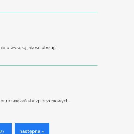
e o wysoką jakość obsługi....
bór rozwiązań ubezpieczeniowych...
19
następna »