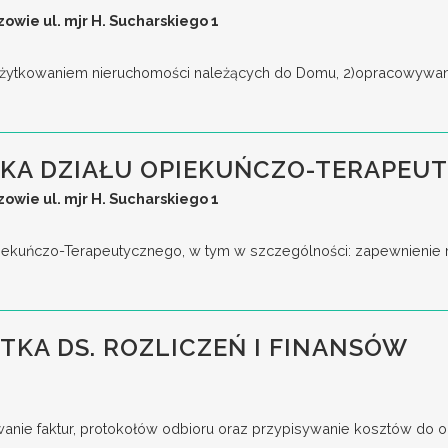
wie ul. mjr H. Sucharskiego 1
użytkowaniem nieruchomości należących do Domu, 2)opracowywanie
KA DZIAŁU OPIEKUŃCZO-TERAPEU
wie ul. mjr H. Sucharskiego 1
 Opiekuńczo-Terapeutycznego, w tym w szczególności: zapewnienie
STKA DS. ROZLICZEŃ I FINANSÓW
anie faktur, protokołów odbioru oraz przypisywanie kosztów do odp