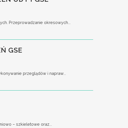
nych. Przeprowadzanie okresowych...
Ń GSE
ykonywanie przeglądów i napraw...
iowo – szkieletowe oraz...