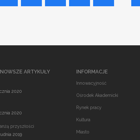
JNOWSZE ARTYKUŁY
INFORMACJE
Innowacyjność
ycznia 2020
Ośrodek Akademicki
Rynek pracy
ycznia 2020
Kultura
ranżą przyszłości
Miasto
rudnia 2019