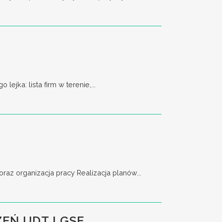
a: lista firm w terenie,...
 organizacja pracy Realizacja planów...
EŃ UDT I GSE