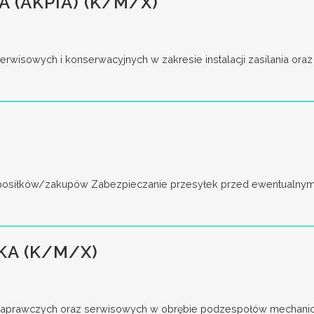
 (AKPIA) (K/M/X)
rwisowych i konserwacyjnych w zakresie instalacji zasilania oraz
 posiłków/zakupów Zabezpieczanie przesyłek przed ewentualnymi
KA (K/M/X)
 naprawczych oraz serwisowych w obrębie podzespołów mechanic