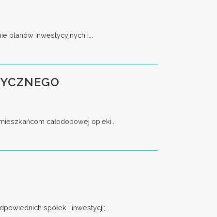
 planów inwestycyjnych i...
TYCZNEGO
 mieszkańcom całodobowej opieki...
owiednich spółek i inwestycji;...