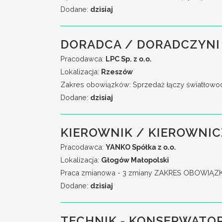
Dodane:
dzisiaj
DORADCA / DORADCZYNI
Pracodawca:
LPC Sp. z o.o.
Lokalizacja:
Rzeszów
Zakres obowiązków: Sprzedaż łączy światłowodo
Dodane:
dzisiaj
KIEROWNIK / KIEROWNIC
Pracodawca:
YANKO Spółka z o.o.
Lokalizacja:
Głogów Małopolski
Praca zmianowa - 3 zmiany ZAKRES OBOWIĄZKÓW:
Dodane:
dzisiaj
TECHNIK - KONSERWATOR