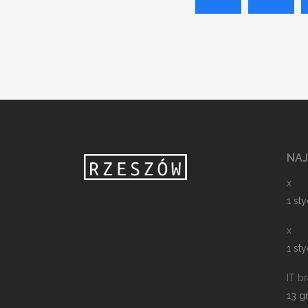
NA
x
1 st
x
1 st
IT b
13 g