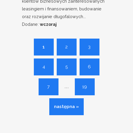
klientów biznesowych zainteresowanych
leasingiem i finansowaniem, budowanie
oraz rozwijanie długofalowych...
Dodane:
wczoraj
1
2
3
4
5
6
...
7
19
następna »