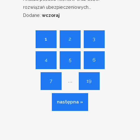
rozwiązań ubezpieczeniowych...
Dodane:
wczoraj
1
2
3
4
5
6
...
7
19
następna »