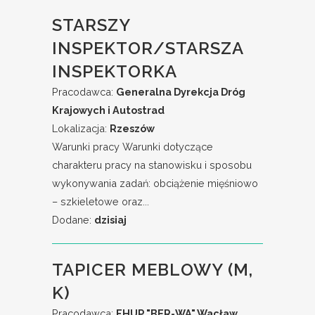
STARSZY
INSPEKTOR/STARSZA
INSPEKTORKA
Pracodawca:
Generalna Dyrekcja Dróg
Krajowych i Autostrad
Lokalizacja:
Rzeszów
Warunki pracy Warunki dotyczące
charakteru pracy na stanowisku i sposobu
wykonywania zadań: obciążenie mięśniowo
– szkieletowe oraz...
Dodane:
dzisiaj
TAPICER MEBLOWY (M,
K)
Pracodawca:
FHUP "BER-WA" Wacław