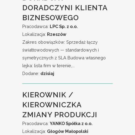
DORADCZYNI KLIENTA
BIZNESOWEGO
Pracodawca:
LPC Sp. z o.o.
Lokalizacja:
Rzeszów
Zakres obowiązków: Sprzedaż łączy
światłowodowych — standardowych i
symetrycznych z SLA Budowa własnego
lejka: lista firm w terenie,...
Dodane:
dzisiaj
KIEROWNIK /
KIEROWNICZKA
ZMIANY PRODUKCJI
Pracodawca:
YANKO Spółka z o.o.
Lokalizacja:
Głogów Małopolski