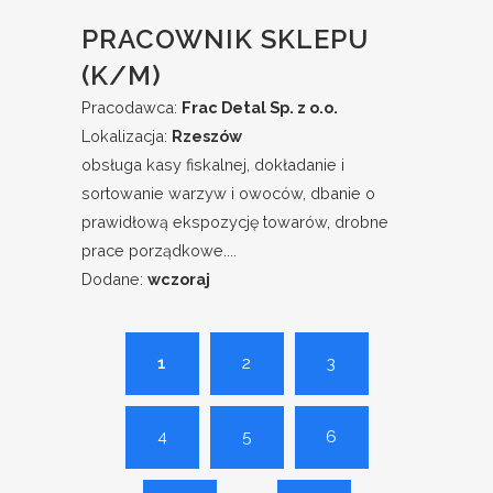
PRACOWNIK SKLEPU
(K/M)
Pracodawca:
Frac Detal Sp. z o.o.
Lokalizacja:
Rzeszów
obsługa kasy fiskalnej, dokładanie i
sortowanie warzyw i owoców, dbanie o
prawidłową ekspozycję towarów, drobne
prace porządkowe....
Dodane:
wczoraj
1
2
3
4
5
6