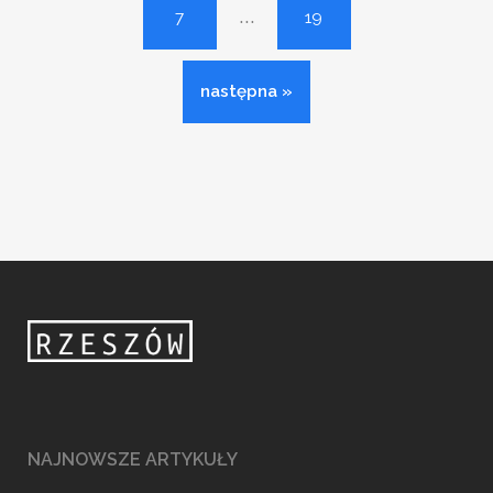
...
7
19
następna »
NAJNOWSZE ARTYKUŁY