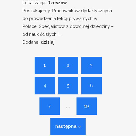
Lokalizacja:
Rzeszów
Poszukujemy: Pracowników dydaktycznych
do prowadzenia lekcji prywatnych w
Polsce. Specjalistów z dowolnej dziedziny –
od nauk ścisłych i...
Dodane:
dzisiaj
1
2
3
4
5
6
...
7
19
następna »