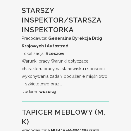
STARSZY
INSPEKTOR/STARSZA
INSPEKTORKA
Pracodawca:
Generalna Dyrekcja Dróg
Krajowych i Autostrad
Lokalizacja:
Rzeszów
Warunki pracy Warunki dotyczące
charakteru pracy na stanowisku i sposobu
wykonywania zadań: obciążenie mięśniowo
– szkieletowe oraz...
Dodane:
wczoraj
TAPICER MEBLOWY (M,
K)
Pracodawca:
FHUP "BER-WA" Wacław