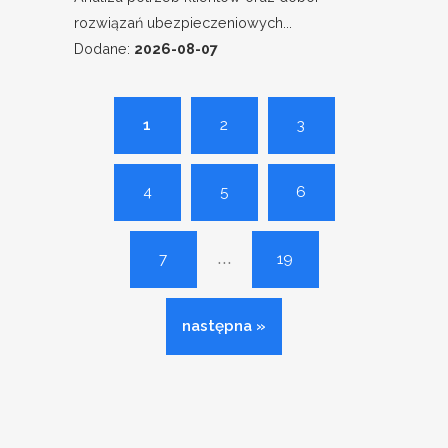
rozwiązań ubezpieczeniowych...
Dodane:
2026-08-07
1
2
3
4
5
6
...
7
19
następna »