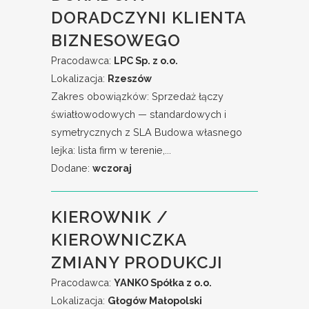
DORADCZYNI KLIENTA
BIZNESOWEGO
Pracodawca:
LPC Sp. z o.o.
Lokalizacja:
Rzeszów
Zakres obowiązków: Sprzedaż łączy
światłowodowych — standardowych i
symetrycznych z SLA Budowa własnego
lejka: lista firm w terenie,...
Dodane:
wczoraj
KIEROWNIK /
KIEROWNICZKA
ZMIANY PRODUKCJI
Pracodawca:
YANKO Spółka z o.o.
Lokalizacja:
Głogów Małopolski