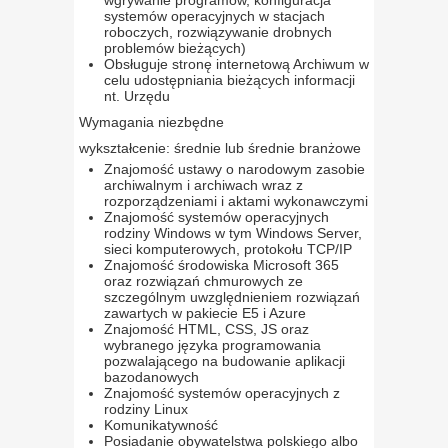
wgrywanie programów, konfiguracja
systemów operacyjnych w stacjach
roboczych, rozwiązywanie drobnych
problemów bieżących)
Obsługuje stronę internetową Archiwum w
celu udostępniania bieżących informacji
nt. Urzędu
Wymagania niezbędne
wykształcenie: średnie lub średnie branżowe
Znajomość ustawy o narodowym zasobie
archiwalnym i archiwach wraz z
rozporządzeniami i aktami wykonawczymi
Znajomość systemów operacyjnych
rodziny Windows w tym Windows Server,
sieci komputerowych, protokołu TCP/IP
Znajomość środowiska Microsoft 365
oraz rozwiązań chmurowych ze
szczególnym uwzględnieniem rozwiązań
zawartych w pakiecie E5 i Azure
Znajomość HTML, CSS, JS oraz
wybranego języka programowania
pozwalającego na budowanie aplikacji
bazodanowych
Znajomość systemów operacyjnych z
rodziny Linux
Komunikatywność
Posiadanie obywatelstwa polskiego albo