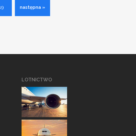
19
następna »
LOTNICTWO