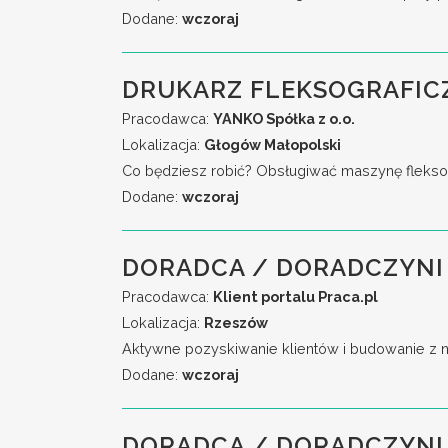
Dodane:
wczoraj
DRUKARZ FLEKSOGRAFIC
Pracodawca:
YANKO Spółka z o.o.
Lokalizacja:
Głogów Małopolski
Co będziesz robić? Obsługiwać maszynę fleksog
Dodane:
wczoraj
DORADCA / DORADCZYNI 
Pracodawca:
Klient portalu Praca.pl
Lokalizacja:
Rzeszów
Aktywne pozyskiwanie klientów i budowanie z n
Dodane:
wczoraj
DORADCA / DORADCZYNI