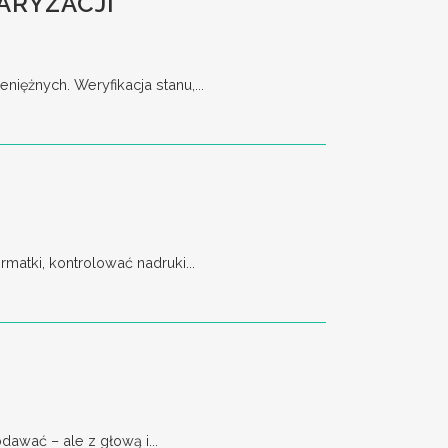
ARYZACJI
ężnych. Weryfikacja stanu,...
matki, kontrolować nadruki...
awać – ale z głową i...