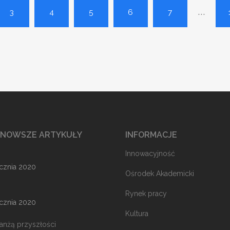
...
3
4
5
6
7
JNOWSZE ARTYKUŁY
INFORMACJE
Innowacyjność
ycznia 2020
Ośrodek Akademicki
Rynek pracy
ycznia 2020
Kultura
ranżą przyszłości