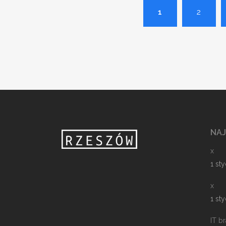
1
2
NA
x
1 st
x
1 st
IT b