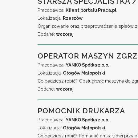
STARSZA SPECJALISTKA /
Pracodawca:
Klient portalu Praca.pl
Lokalizacja:
Rzeszów
Organizowanie oraz przeprowadzanie spisów z na
Dodane:
wczoraj
OPERATOR MASZYN ZGR
Pracodawca:
YANKO Spółka z o.o.
Lokalizacja:
Głogów Małopolski
Co będziesz robić? Obsługiwać maszynę do zgrzew
Dodane:
wczoraj
POMOCNIK DRUKARZA
Pracodawca:
YANKO Spółka z o.o.
Lokalizacja:
Głogów Małopolski
Co będziesz robić? Pomagać drukarzowi przy przy