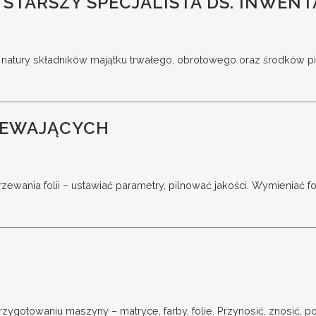
 STARSZY SPECJALISTA DS. INWENT
tury składników majątku trwałego, obrotowego oraz środków pieni
ZEWAJĄCYCH
ania folii – ustawiać parametry, pilnować jakości. Wymieniać for
gotowaniu maszyny – matryce, farby, folie. Przynosić, znosić, pod