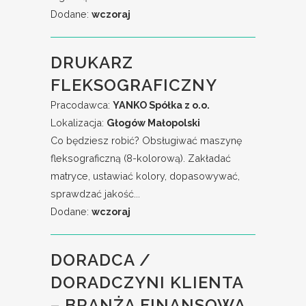
Dodane:
wczoraj
DRUKARZ
FLEKSOGRAFICZNY
Pracodawca:
YANKO Spółka z o.o.
Lokalizacja:
Głogów Małopolski
Co będziesz robić? Obsługiwać maszynę
fleksograficzną (8-kolorową). Zakładać
matryce, ustawiać kolory, dopasowywać,
sprawdzać jakość...
Dodane:
wczoraj
DORADCA /
DORADCZYNI KLIENTA
– BRANŻA FINANSOWA