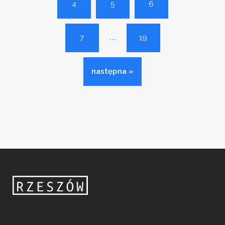
4
5
6
...
7
19
następna »