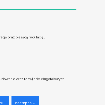
ję oraz bieżącą regulację...
dowanie oraz rozwijanie długofalowych...
20
następna »