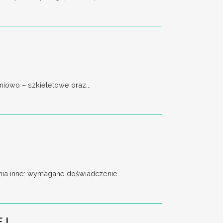
iowo – szkieletowe oraz...
a inne: wymagane doświadczenie...
EJ