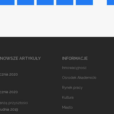
JNOWSZE ARTYKUŁY
INFORMACJE
Innowacyjność
ycznia 2020
Ośrodek Akademicki
Rynek pracy
ycznia 2020
Kultura
ranżą przyszłości
Miasto
rudnia 2019