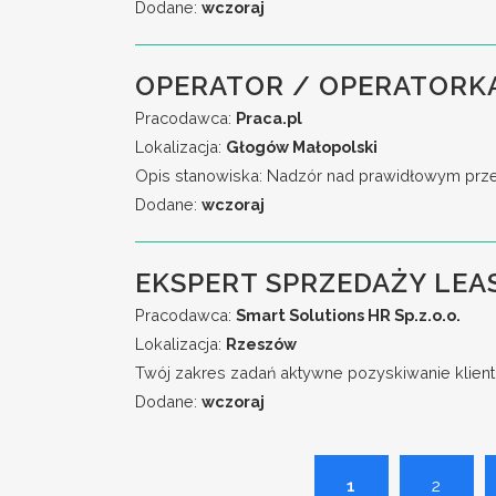
Dodane:
wczoraj
OPERATOR / OPERATORK
Pracodawca:
Praca.pl
Lokalizacja:
Głogów Małopolski
Opis stanowiska: Nadzór nad prawidłowym przeb
Dodane:
wczoraj
EKSPERT SPRZEDAŻY LEA
Pracodawca:
Smart Solutions HR Sp.z.o.o.
Lokalizacja:
Rzeszów
Twój zakres zadań aktywne pozyskiwanie klient
Dodane:
wczoraj
1
2