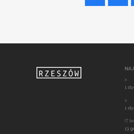
NA
x
1 st
x
1 st
IT b
13 g