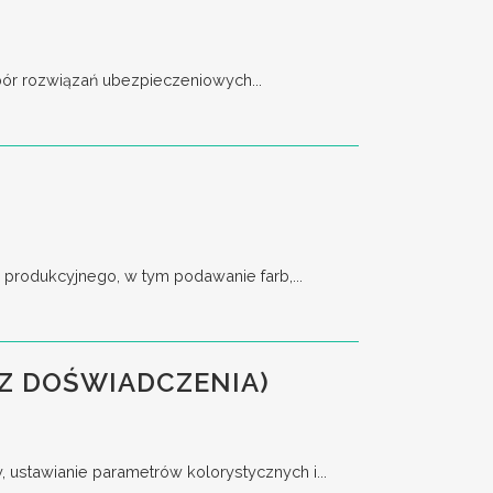
bór rozwiązań ubezpieczeniowych...
rodukcyjnego, w tym podawanie farb,...
Z DOŚWIADCZENIA)
stawianie parametrów kolorystycznych i...