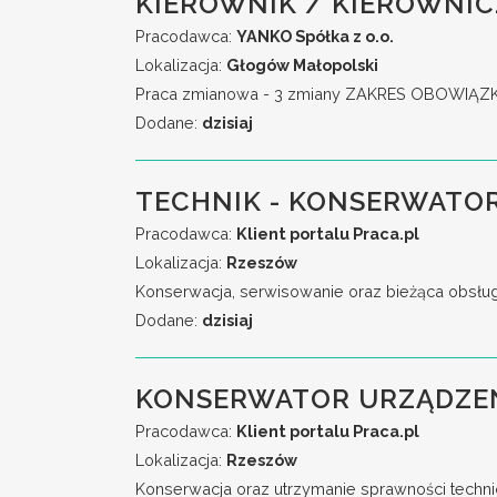
KIEROWNIK / KIEROWNIC
Pracodawca:
YANKO Spółka z o.o.
Lokalizacja:
Głogów Małopolski
Praca zmianowa - 3 zmiany ZAKRES OBOWIĄZKÓW:
Dodane:
dzisiaj
TECHNIK - KONSERWATOR
Pracodawca:
Klient portalu Praca.pl
Lokalizacja:
Rzeszów
Konserwacja, serwisowanie oraz bieżąca obsług
Dodane:
dzisiaj
KONSERWATOR URZĄDZEŃ
Pracodawca:
Klient portalu Praca.pl
Lokalizacja:
Rzeszów
Konserwacja oraz utrzymanie sprawności techni