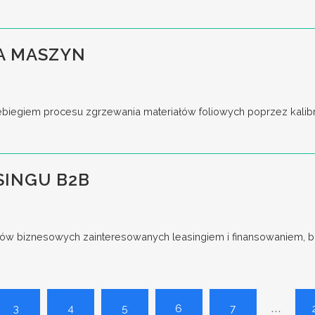
A MASZYN
iegiem procesu zgrzewania materiałów foliowych poprzez kalibrac
SINGU B2B
ów biznesowych zainteresowanych leasingiem i finansowaniem, bu
...
3
4
5
6
7