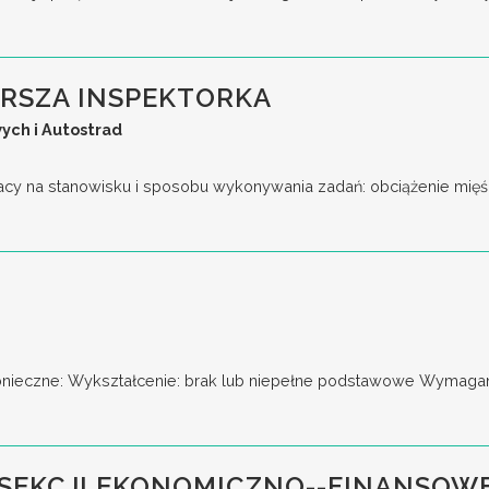
ARSZA INSPEKTORKA
ych i Autostrad
acy na stanowisku i sposobu wykonywania zadań: obciążenie mięśn
nieczne: Wykształcenie: brak lub niepełne podstawowe Wymagani
SEKCJI EKONOMICZNO--FINANSOW