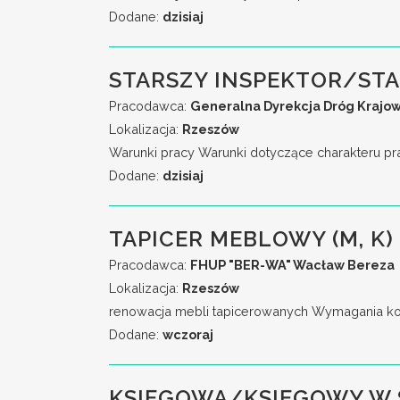
Dodane:
dzisiaj
STARSZY INSPEKTOR/ST
Pracodawca:
Generalna Dyrekcja Dróg Krajow
Lokalizacja:
Rzeszów
Warunki pracy Warunki dotyczące charakteru pr
Dodane:
dzisiaj
TAPICER MEBLOWY (M, K)
Pracodawca:
FHUP "BER-WA" Wacław Bereza
Lokalizacja:
Rzeszów
renowacja mebli tapicerowanych Wymagania ko
Dodane:
wczoraj
KSIĘGOWA/KSIĘGOWY W 