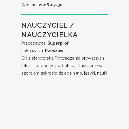
Dodane:
2026-07-30
NAUCZYCIEL /
NAUCZYCIELKA
Pracodawca:
Superprof
Lokalizacja:
Rzeszów
Opis stanowiska Prowadzenie prywatnych
lekcji i korepetycji w Polsce. Nauczanie w
szerokim zakresie dziedzin (np. języki, nauki
ścisłe, sztuka,...
Dodane:
2026-07-26
POPULARNE WYSZUKIWANIA
Stalowa Wola
Przemyśl
Superprof