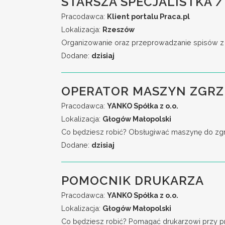
STARSZA SPECJALISTKA /
Pracodawca:
Klient portalu Praca.pl
Lokalizacja:
Rzeszów
Organizowanie oraz przeprowadzanie spisów z na
Dodane:
dzisiaj
OPERATOR MASZYN ZGR
Pracodawca:
YANKO Spółka z o.o.
Lokalizacja:
Głogów Małopolski
Co będziesz robić? Obsługiwać maszynę do zgrzew
Dodane:
dzisiaj
POMOCNIK DRUKARZA
Pracodawca:
YANKO Spółka z o.o.
Lokalizacja:
Głogów Małopolski
Co będziesz robić? Pomagać drukarzowi przy przy