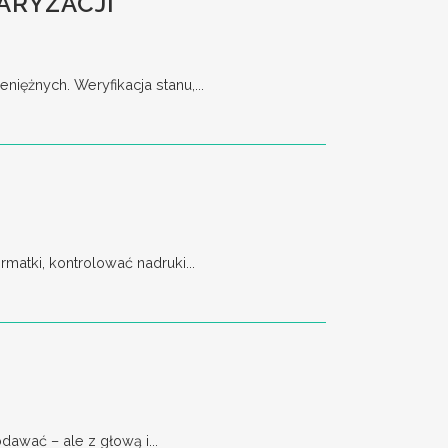
ARYZACJI
ężnych. Weryfikacja stanu,...
matki, kontrolować nadruki...
awać – ale z głową i...