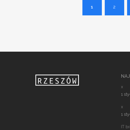
1
2
NA
x
1 st
x
1 st
IT b