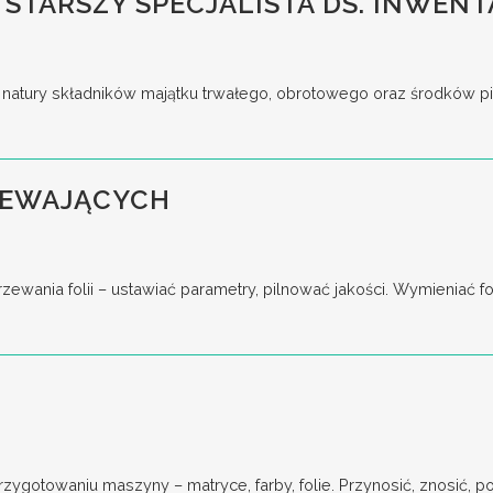
 STARSZY SPECJALISTA DS. INWENT
tury składników majątku trwałego, obrotowego oraz środków pieni
ZEWAJĄCYCH
ania folii – ustawiać parametry, pilnować jakości. Wymieniać for
gotowaniu maszyny – matryce, farby, folie. Przynosić, znosić, pod