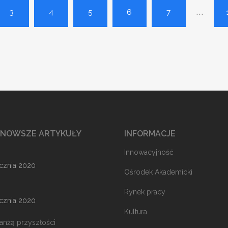
...
3
4
5
6
7
JNOWSZE ARTYKUŁY
INFORMACJE
Innowacyjność
ycznia 2020
Ośrodek Akademicki
Rynek pracy
ycznia 2020
Kultura
ranżą przyszłości