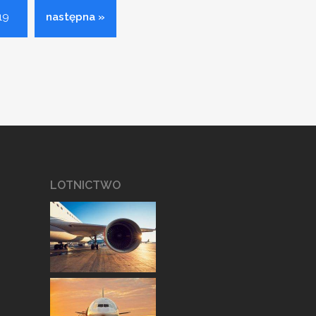
19
następna »
LOTNICTWO