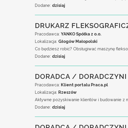
Dodane:
dzisiaj
DRUKARZ FLEKSOGRAFIC
Pracodawca:
YANKO Spółka z o.o.
Lokalizacja:
Głogów Małopolski
Co będziesz robić? Obsługiwać maszynę fleksog
Dodane:
dzisiaj
DORADCA / DORADCZYNI 
Pracodawca:
Klient portalu Praca.pl
Lokalizacja:
Rzeszów
Aktywne pozyskiwanie klientów i budowanie z n
Dodane:
dzisiaj
DORADCA / DORADCZYNI