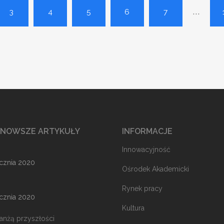
...
3
4
5
6
7
JNOWSZE ARTYKUŁY
INFORMACJE
Innowacyjność
ycznia 2020
Ośrodek Akademicki
Rynek pracy
ycznia 2020
Kultura
ranżą przyszłości