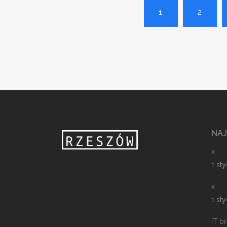
1
2
NA
x
1 st
x
1 st
IT b