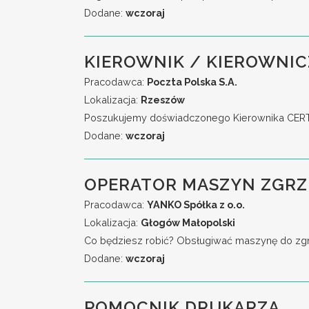
Dodane:
wczoraj
KIEROWNIK / KIEROWNIC
Pracodawca:
Poczta Polska S.A.
Lokalizacja:
Rzeszów
Poszukujemy doświadczonego Kierownika CERT, 
Dodane:
wczoraj
OPERATOR MASZYN ZGR
Pracodawca:
YANKO Spółka z o.o.
Lokalizacja:
Głogów Małopolski
Co będziesz robić? Obsługiwać maszynę do zgrzew
Dodane:
wczoraj
POMOCNIK DRUKARZA