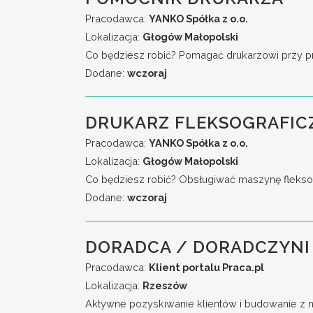
Pracodawca:
YANKO Spółka z o.o.
Lokalizacja:
Głogów Małopolski
Co będziesz robić? Pomagać drukarzowi przy przy
Dodane:
wczoraj
DRUKARZ FLEKSOGRAFIC
Pracodawca:
YANKO Spółka z o.o.
Lokalizacja:
Głogów Małopolski
Co będziesz robić? Obsługiwać maszynę fleksog
Dodane:
wczoraj
DORADCA / DORADCZYNI 
Pracodawca:
Klient portalu Praca.pl
Lokalizacja:
Rzeszów
Aktywne pozyskiwanie klientów i budowanie z n