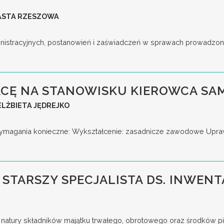
IASTA RZESZOWA
nistracyjnych, postanowień i zaświadczeń w sprawach prowadzony
CĘ NA STANOWISKU KIEROWCA S
LŻBIETA JĘDREJKO
gania konieczne: Wykształcenie: zasadnicze zawodowe Uprawni
 STARSZY SPECJALISTA DS. INWENT
tury składników majątku trwałego, obrotowego oraz środków pieni