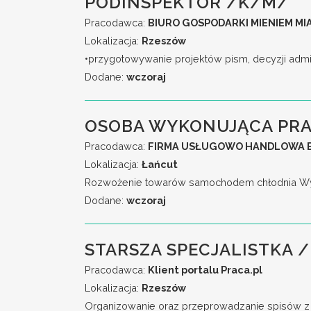
PODINSPEKTOR /K/M/
Pracodawca:
BIURO GOSPODARKI MIENIEM M
Lokalizacja:
Rzeszów
•przygotowywanie projektów pism, decyzji admi
Dodane:
wczoraj
OSOBA WYKONUJĄCA PRA
Pracodawca:
FIRMA USŁUGOWO HANDLOWA E
Lokalizacja:
Łańcut
Rozwożenie towarów samochodem chłodnia Wyma
Dodane:
wczoraj
STARSZA SPECJALISTKA /
Pracodawca:
Klient portalu Praca.pl
Lokalizacja:
Rzeszów
Organizowanie oraz przeprowadzanie spisów z na