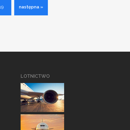
19
następna »
LOTNICTWO