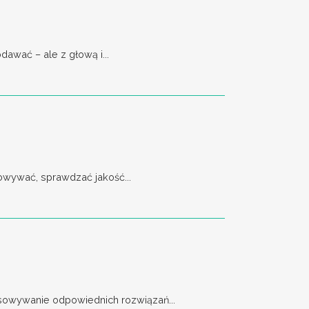
awać – ale z głową i...
owywać, sprawdzać jakość...
asowywanie odpowiednich rozwiązań...