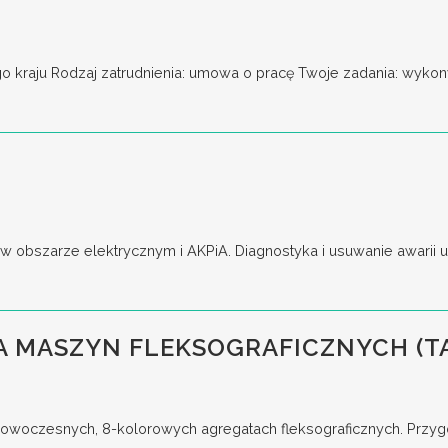
go kraju Rodzaj zatrudnienia: umowa o pracę Twoje zadania: wykony
obszarze elektrycznym i AKPiA. Diagnostyka i usuwanie awarii ur
 MASZYN FLEKSOGRAFICZNYCH (T
woczesnych, 8-kolorowych agregatach fleksograficznych. Przygo