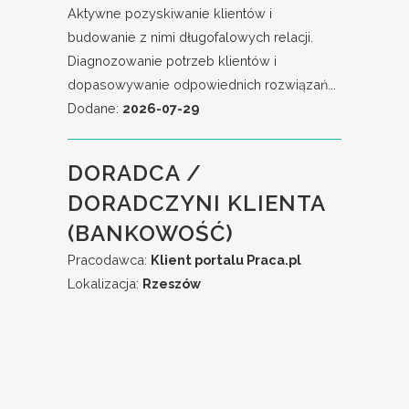
Aktywne pozyskiwanie klientów i
budowanie z nimi długofalowych relacji.
Diagnozowanie potrzeb klientów i
dopasowywanie odpowiednich rozwiązań...
Dodane:
2026-07-29
DORADCA /
DORADCZYNI KLIENTA
(BANKOWOŚĆ)
Pracodawca:
Klient portalu Praca.pl
Lokalizacja:
Rzeszów
obsługa klientów utrzymywanie dobrych
relacji z klientami realizacja celów
sprzedażowych dbałość o wysoką jakość
obsługi klientów oraz...
Dodane:
2026-07-29