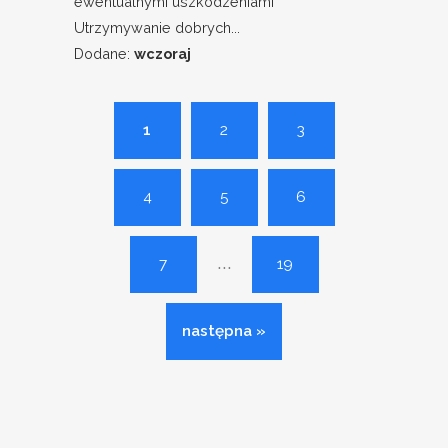
ewentualnymi uszkodzeniami
Utrzymywanie dobrych...
Dodane:
wczoraj
1
2
3
4
5
6
...
7
19
następna »