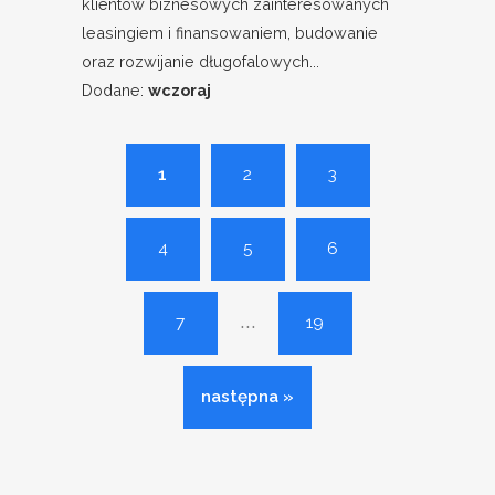
klientów biznesowych zainteresowanych
leasingiem i finansowaniem, budowanie
oraz rozwijanie długofalowych...
Dodane:
wczoraj
1
2
3
4
5
6
...
7
19
następna »