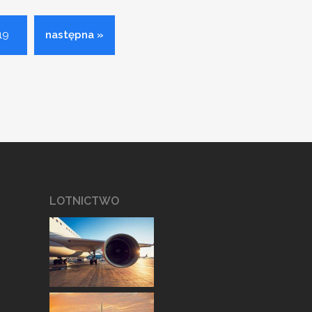
19
następna »
LOTNICTWO