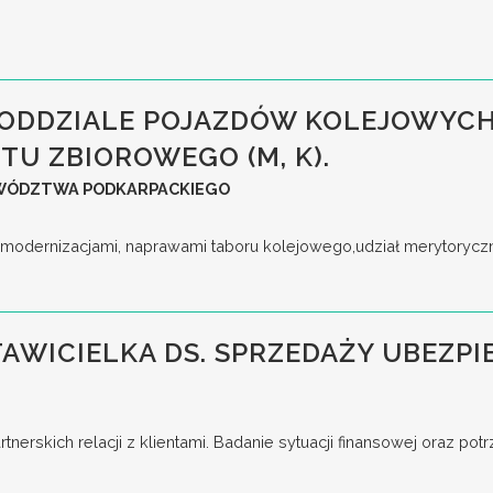
 ODDZIALE POJAZDÓW KOLEJOWYCH
U ZBIOROWEGO (M, K).
WÓDZTWA PODKARPACKIEGO
odernizacjami, naprawami taboru kolejowego,udział merytoryczny 
TAWICIELKA DS. SPRZEDAŻY UBEZ
nerskich relacji z klientami. Badanie sytuacji finansowej oraz po