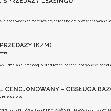
. SPRZEDAŻY LEASINGU
w biznesowych zainteresowanych leasingiem oraz finansowaniem. B
SPRZEDAŻY (K/M)
owie
owy, udzielanie informacji o produktach, cenach, dostępności, termi
ELICENCJONOWANY – OBSŁUGA BAZ
s Sp. z o.o.
ane lotnicze). Doświadczenie w obsłudze następujących typów s