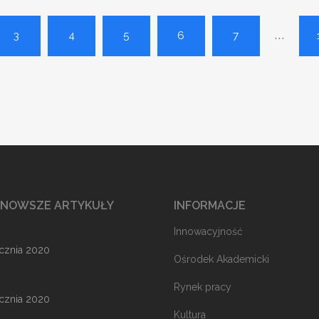
...
3
4
5
6
7
JNOWSZE ARTYKUŁY
INFORMACJE
Innowacyjność
ycznia 2020
Ośrodek Akademicki
Rynek pracy
ycznia 2020
Kultura