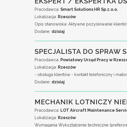
EKSPERT / EKSPERTKA DS
Pracodawca:
Smart Solutions HR Sp.z.o.o.
Lokalizacja:
Rzeszów
Opis stanowiska: Aktywne pozyskiwanie klientó
Dodane:
dzisiaj
SPECJALISTA DO SPRAW 
Pracodawca:
Powiatowy Urząd Pracy w Rzesz
Lokalizacja:
Rzeszów
- obsługa klientów - kontakt telefoniczny i mail
Dodane:
dzisiaj
MECHANIK LOTNICZY NI
Pracodawca:
LOT Aircraft Maintenance Service
Lokalizacja:
Rzeszów
Wymagania Wykształcenie techniczne (preferow