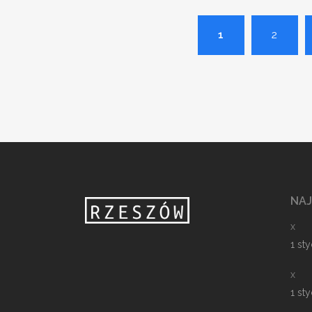
1
2
NA
x
1 st
x
1 st