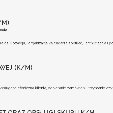
/M)
owie
ra ds. Rozwoju,- organizacja kalendarza spotkań,- archiwizacja i 
WEJ (K/M)
bsługa telefoniczna klienta, odbieranie zamówień, utrzymanie czys
ET ORAZ OBSŁUGI SKUPU K/M