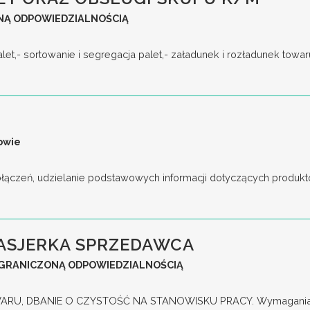
NĄ ODPOWIEDZIALNOŚCIĄ
et,- sortowanie i segregacja palet,- załadunek i rozładunek towaru
owie
ołączeń, udzielanie podstawowych informacji dotyczących produktó
KASJERKA SPRZEDAWCA
OGRANICZONĄ ODPOWIEDZIALNOŚCIĄ
RU, DBANIE O CZYSTOŚĆ NA STANOWISKU PRACY. Wymagania k