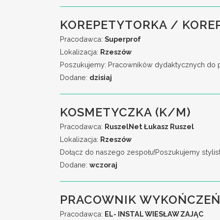
KOREPETYTORKA / KORE
Pracodawca:
Superprof
Lokalizacja:
Rzeszów
Poszukujemy: Pracowników dydaktycznych do prow
Dodane:
dzisiaj
KOSMETYCZKA (K/M)
Pracodawca:
RuszelNet Łukasz Ruszel
Lokalizacja:
Rzeszów
Dołącz do naszego zespołu!Poszukujemy stylistk
Dodane:
wczoraj
PRACOWNIK WYKOŃCZEŃ
Pracodawca:
EL- INSTAL WIESŁAW ZAJĄC