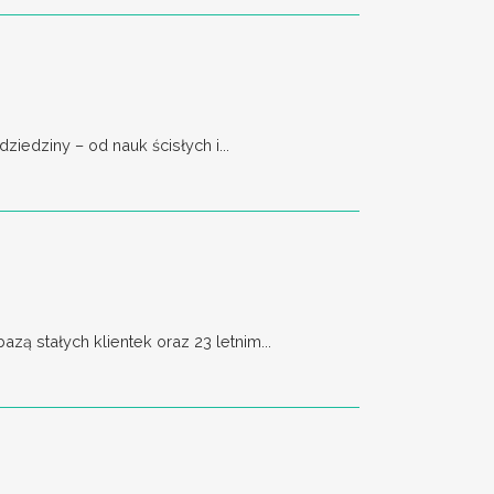
edziny – od nauk ścisłych i...
ą stałych klientek oraz 23 letnim...