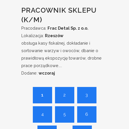
PRACOWNIK SKLEPU
(K/M)
Pracodawca:
Frac Detal Sp. z o.o.
Lokalizacja:
Rzeszów
obsługa kasy fiskalnej, dokładanie i
sortowanie warzyw i owoców, dbanie o
prawidłową ekspozycję towarów, drobne
prace porządkowe....
Dodane:
wczoraj
1
2
3
4
5
6