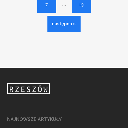
...
7
19
następna »
NAJNOWSZE ARTYKUŁY