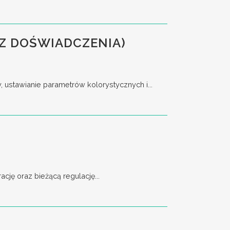
Z DOŚWIADCZENIA)
stawianie parametrów kolorystycznych i...
ję oraz bieżącą regulację...