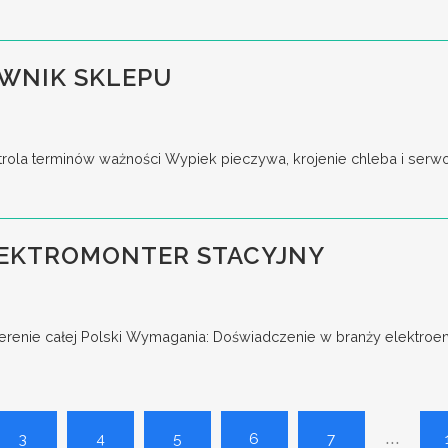
WNIK SKLEPU
ntrola terminów ważności Wypiek pieczywa, krojenie chleba i serw
EKTROMONTER STACYJNY
terenie całej Polski Wymagania: Doświadczenie w branży elektroene
...
3
4
5
6
7