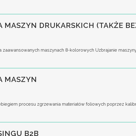
 MASZYN DRUKARSKICH (TAKŻE BE
a zaawansowanych maszynach 8-kolorowych Uzbrajanie maszyny, u
A MASZYN
iegiem procesu zgrzewania materiałów foliowych poprzez kalibrac
SINGU B2B