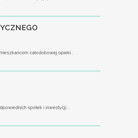
TYCZNEGO
 mieszkańcom całodobowej opieki...
owiednich spółek i inwestycji;...