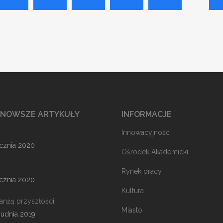
JNOWSZE ARTYKUŁY
INFORMACJE
Innowacyjność
ycznia 2020
Ośrodek Akademicki
Rynek pracy
ycznia 2020
Kultura
ranżą przyszłości
Miasto
rudnia 2019