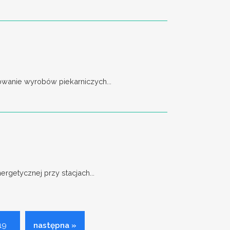
owanie wyrobów piekarniczych...
rgetycznej przy stacjach...
19
następna »