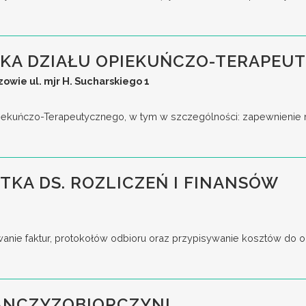
KA DZIAŁU OPIEKUŃCZO-TERAPEU
wie ul. mjr H. Sucharskiego 1
 Opiekuńczo-Terapeutycznego, w tym w szczególności: zapewnienie
STKA DS. ROZLICZEŃ I FINANSÓW
anie faktur, protokołów odbioru oraz przypisywanie kosztów do odp
ANCZYZOBIORCZYNI