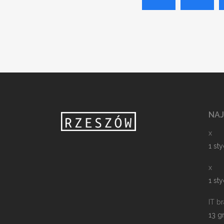
NA
x
1 st
x
1 st
IT b
13 g