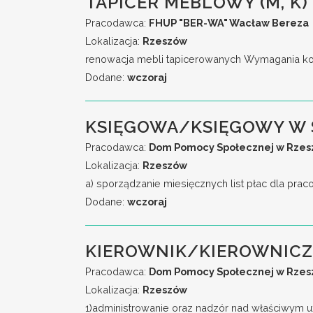
TAPICER MEBLOWY (M, K)
Pracodawca:
FHUP "BER-WA" Wacław Bereza
Lokalizacja:
Rzeszów
renowacja mebli tapicerowanych Wymagania ko
Dodane:
wczoraj
KSIĘGOWA/KSIĘGOWY W 
Pracodawca:
Dom Pomocy Społecznej w Rzeszo
Lokalizacja:
Rzeszów
a) sporządzanie miesięcznych list płac dla pra
Dodane:
wczoraj
KIEROWNIK/KIEROWNICZ
Pracodawca:
Dom Pomocy Społecznej w Rzeszo
Lokalizacja:
Rzeszów
1)administrowanie oraz nadzór nad właściwym 