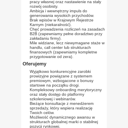
pracy własnej oraz nastawienie na stały
rozwój osobisty.
Ambicja i wewnętrzny impuls do
generowania wysokich przychodów.
Brak wpisów w Krajowym Rejestrze
Karnym (niekaralność).
Chęć prowadzenia rozliczeń na zasadach
B2B (zapewniamy pełne doradztwo przy
zakładaniu firmy).
Mile widziane, lecz niewymagane staże w
handlu, call center lub strukturach
finansowych (zapewniamy kompletne
przygotowanie od zera).
Oferujemy
Wyjątkowo konkurencyjne zarobki
prowizyjne powiązane z systemem
premiowym, wzbogacone o bonusy
startowe na początku drogi.
Kompleksowy onboarding merytoryczny
oraz stały dostęp do platformy
szkoleniowej i webinarów.
Bieżące konsultacje z menedżerem
sprzedaży, który wspiera realizację
Twoich celów.
Możliwość dynamicznego awansu w
strukturach globalnej marki o stabilnej
pozycji rynkowej.