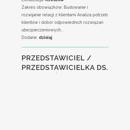
Zakres obowiązków: Budowanie i
rozwijanie relacji z klientami Analiza potrzeb
klientów i dobór odpowiednich rozwiązań
ubezpieczeniowych...
Dodane:
dzisiaj
PRZEDSTAWICIEL /
PRZEDSTAWICIELKA DS.
SPRZEDAŻY
UBEZPIECZEŃ
MAJĄTKOWYCH
Pracodawca:
TUiR Allianz Polska S.A.
Lokalizacja:
Rzeszów
Zakres obowiązków: Budowanie i
rozwijanie relacji z klientami Analiza potrzeb