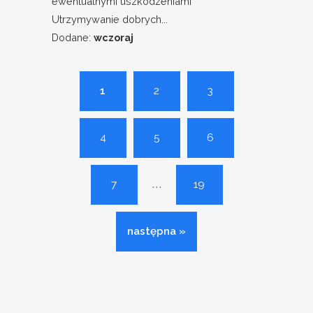
ewentualnymi uszkodzeniami
Utrzymywanie dobrych...
Dodane:
wczoraj
1
2
3
4
5
6
...
7
19
następna »