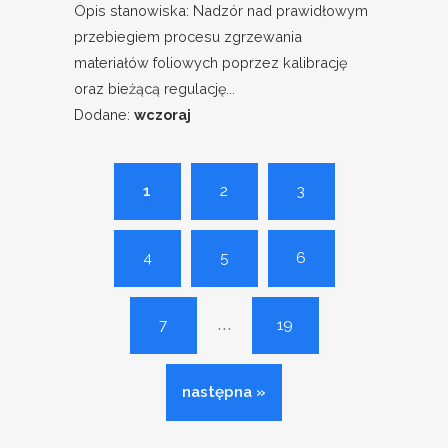
Opis stanowiska: Nadzór nad prawidłowym
przebiegiem procesu zgrzewania
materiałów foliowych poprzez kalibrację
oraz bieżącą regulację...
Dodane:
wczoraj
1
2
3
4
5
6
...
7
19
następna »