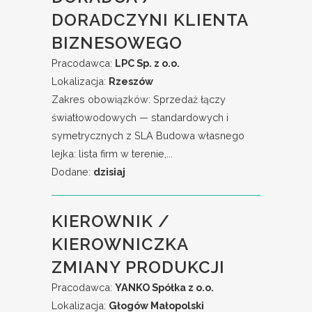
DORADCZYNI KLIENTA
BIZNESOWEGO
Pracodawca:
LPC Sp. z o.o.
Lokalizacja:
Rzeszów
Zakres obowiązków: Sprzedaż łączy
światłowodowych — standardowych i
symetrycznych z SLA Budowa własnego
lejka: lista firm w terenie,...
Dodane:
dzisiaj
KIEROWNIK /
KIEROWNICZKA
ZMIANY PRODUKCJI
Pracodawca:
YANKO Spółka z o.o.
Lokalizacja:
Głogów Małopolski