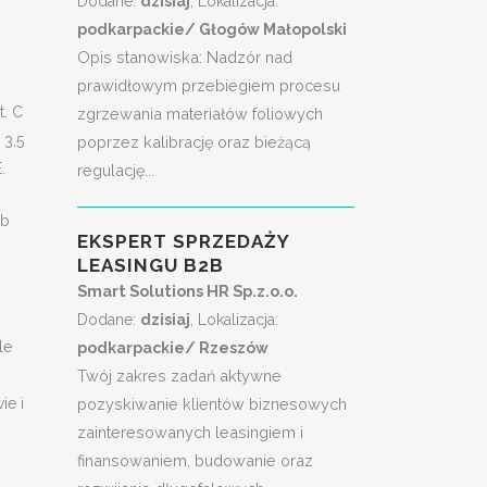
Dodane:
dzisiaj
, Lokalizacja:
podkarpackie/ Głogów Małopolski
Opis stanowiska: Nadzór nad
prawidłowym przebiegiem procesu
. C
zgrzewania materiałów foliowych
 3,5
poprzez kalibrację oraz bieżącą
.
regulację...
ób
EKSPERT SPRZEDAŻY
LEASINGU B2B
Smart Solutions HR Sp.z.o.o.
Dodane:
dzisiaj
, Lokalizacja:
le
podkarpackie/ Rzeszów
Twój zakres zadań aktywne
pozyskiwanie klientów biznesowych
ie i
zainteresowanych leasingiem i
finansowaniem, budowanie oraz