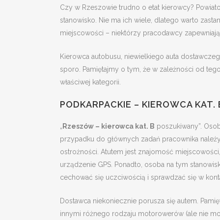
Czy w Rzeszowie trudno o etat kierowcy? Powiato
stanowisko. Nie ma ich wiele, dlatego warto zasta
miejscowości – niektórzy pracodawcy zapewniaj
Kierowca autobusu, niewielkiego auta dostawczego
sporo. Pamiętajmy o tym, że w zależności od te
właściwej kategorii.
PODKARPACKIE – KIEROWCA KAT. 
„
Rzeszów – kierowca kat. B
poszukiwany”. Osoby
przypadku do głównych zadań pracownika należy 
ostrożności. Atutem jest znajomość miejscowości
urządzenie GPS. Ponadto, osoba na tym stanowisk
cechować się uczciwością i sprawdzać się w kontak
Dostawca niekoniecznie porusza się autem. Pamięt
innymi różnego rodzaju motorowerów (ale nie moto