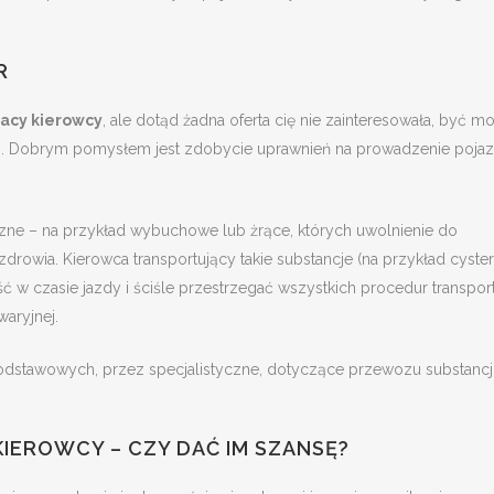
R
acy kierowcy
, ale dotąd żadna oferta cię nie zainteresowała, być m
cji. Dobrym pomysłem jest zdobycie uprawnień na prowadzenie poj
zne – na przykład wybuchowe lub żrące, których uwolnienie do
rowia. Kierowca transportujący takie substancje (na przykład cyster
w czasie jazdy i ściśle przestrzegać wszystkich procedur transport
aryjnej.
odstawowych, przez specjalistyczne, dotyczące przewozu substancj
KIEROWCY – CZY DAĆ IM SZANSĘ?