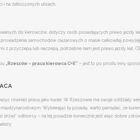
i i na zatłoczonych ulicach.
wanych do kierowców, dotyczy osób posiadających prawo jazdy kat
do prowadzenia samochodów ciężarowych o masie całkowitej powyżej
ami z przyczepą lub naczepą, potrzebne nam jest prawo jazdy kat. CE
ypu
„Rzeszów – praca kierowca C+E”
– jest to po prostu inny spos
RACA
zważyć również pracę jako kurier. W Rzeszowie ma swoje oddziały wie
 i międzynarodowym. Wybierając tę posadę, warto pamiętać, że kurier
 drzwi” odbiorcy – na tej posadzie konieczne jest więc dobre zdrow
ależy: