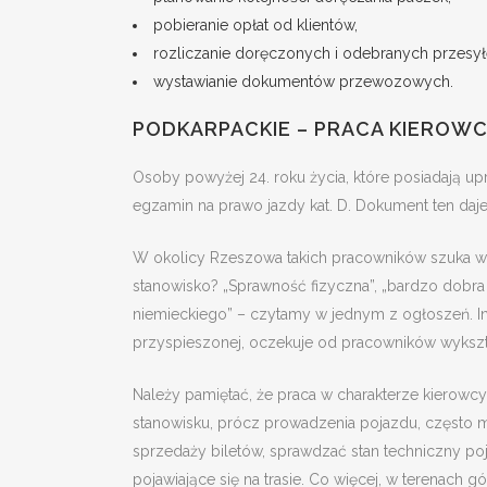
pobieranie opłat od klientów,
rozliczanie doręczonych i odebranych przesył
wystawianie dokumentów przewozowych.
PODKARPACKIE – PRACA KIEROWC
Osoby powyżej 24. roku życia, które posiadaj
egzamin na prawo jazdy kat. D. Dokument ten daj
W okolicy Rzeszowa takich pracowników szuka wie
stanowisko? „Sprawność fizyczna”, „bardzo dobr
niemieckiego” – czytamy w jednym z ogłoszeń. Inn
przyspieszonej, oczekuje od pracowników wyksz
Należy pamiętać, że praca w charakterze kierowc
stanowisku, prócz prowadzenia pojazdu, często m
sprzedaży biletów, sprawdzać stan techniczny po
pojawiające się na trasie. Co więcej, w terenac