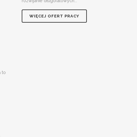
rozwijanie długofalowych...
WIĘCEJ OFERT PRACY
 to
d