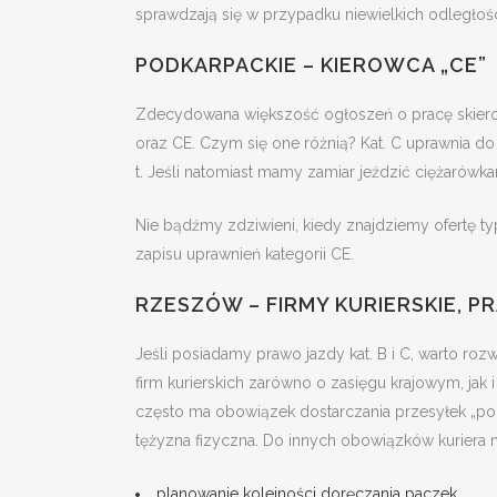
sprawdzają się w przypadku niewielkich odległośc
PODKARPACKIE – KIEROWCA „CE”
Zdecydowana większość ogłoszeń o pracę skiero
oraz CE. Czym się one różnią? Kat. C uprawnia 
t. Jeśli natomiast mamy zamiar jeździć ciężarówk
Nie bądźmy zdziwieni, kiedy znajdziemy ofertę t
zapisu uprawnień kategorii CE.
RZESZÓW – FIRMY KURIERSKIE, P
Jeśli posiadamy prawo jazdy kat. B i C, warto ro
firm kurierskich zarówno o zasięgu krajowym, jak
często ma obowiązek dostarczania przesyłek „pod
tężyzna fizyczna. Do innych obowiązków kuriera n
planowanie kolejności doręczania paczek,