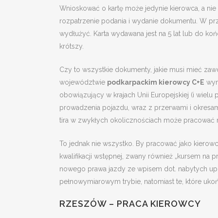
Wnioskować o kartę może jedynie kierowca, a ni
rozpatrzenie podania i wydanie dokumentu. W pr
wydłużyć. Karta wydawana jest na 5 lat lub do koń
krótszy.
Czy to wszystkie dokumenty, jakie musi mieć zaw
województwie
podkarpackim kierowcy C+E
wym
obowiązujący w krajach Unii Europejskiej (i wiel
prowadzenia pojazdu, wraz z przerwami i okres
tira w zwykłych okolicznościach może pracować 
To jednak nie wszystko. By pracować jako kierowc
kwalifikacji wstępnej, zwany również „kursem na 
nowego prawa jazdy ze wpisem dot. nabytych upr
pełnowymiarowym trybie, natomiast te, które ukoń
RZESZÓW – PRACA KIEROWCY