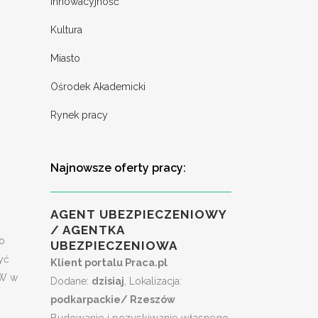
Innowacyjność
o
Kultura
Miasto
Ośrodek Akademicki
Rynek pracy
Najnowsze oferty pracy:
0
AGENT UBEZPIECZENIOWY
/ AGENTKA
to
UBEZPIECZENIOWA
yć
Klient portalu Praca.pl
PW w
Dodane:
dzisiaj
, Lokalizacja:
podkarpackie/ Rzeszów
Budowanie i pozyskiwanie własnego