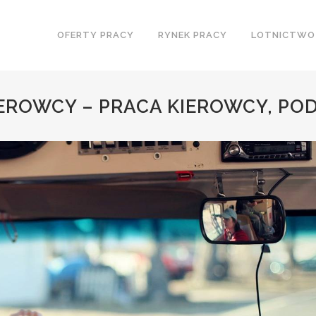
OFERTY PRACY
RYNEK PRACY
LOTNICTWO
EROWCY – PRACA KIEROWCY, PO