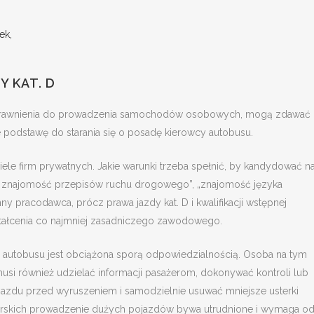
ek,
Y KAT. D
ą uprawnienia do prowadzenia samochodów osobowych, mogą zdawać
e podstawę do starania się o posadę kierowcy autobusu.
le firm prywatnych. Jakie warunki trzeba spełnić, by kandydować na
a znajomość przepisów ruchu drogowego”, „znajomość języka
y pracodawca, prócz prawa jazdy kat. D i kwalifikacji wstępnej
tałcenia co najmniej zasadniczego zawodowego.
y autobusu jest obciążona sporą odpowiedzialnością. Osoba na tym
usi również udzielać informacji pasażerom, dokonywać kontroli lub
jazdu przed wyruszeniem i samodzielnie usuwać mniejsze usterki
h górskich prowadzenie dużych pojazdów bywa utrudnione i wymaga o