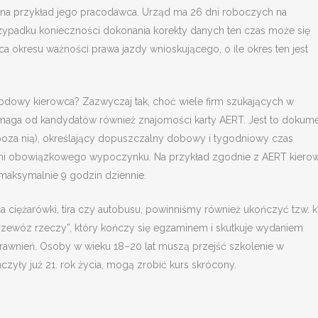
e na przykład jego pracodawca. Urząd ma 26 dni roboczych na
zypadku konieczności dokonania korekty danych ten czas może się
ca okresu ważności prawa jazdy wnioskującego, o ile okres ten jest
odowy kierowca? Zazwyczaj tak, choć wiele firm szukających w
aga od kandydatów również znajomości karty AERT. Jest to dokum
u poza nią), określający dopuszczalny dobowy i tygodniowy czas
ami obowiązkowego wypoczynku. Na przykład zgodnie z AERT kiero
maksymalnie 9 godzin dziennie.
a ciężarówki, tira czy autobusu, powinniśmy również ukończyć tzw. k
przewóz rzeczy”, który kończy się egzaminem i skutkuje wydaniem
awnień. Osoby w wieku 18–20 lat muszą przejść szkolenie w
czyły już 21. rok życia, mogą zrobić kurs skrócony.