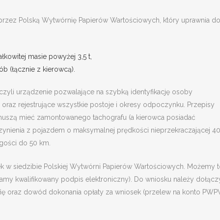
 przez Polską Wytwórnię Papierów Wartościowych, który uprawnia d
kowitej masie powyżej 3,5 t,
 (łącznie z kierowcą).
czyli urządzenie pozwalające na szybką identyfikację osoby
oraz rejestrujące wszystkie postoje i okresy odpoczynku. Przepisy
e muszą mieć zamontowanego tachografu (a kierowca posiadać
 czynienia z pojazdem o maksymalnej prędkości nieprzekraczającej 4
gości do 50 km.
ek w siedzibie Polskiej Wytwórni Papierów Wartościowych. Możemy 
adamy kwalifikowany podpis elektroniczny). Do wniosku należy dołącz
rafię oraz dowód dokonania opłaty za wniosek (przelew na konto PW