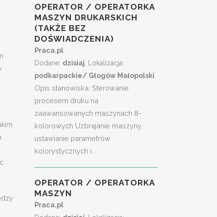
OPERATOR / OPERATORKA
MASZYN DRUKARSKICH
j
(TAKŻE BEZ
DOŚWIADCZENIA)
Praca.pl
em
Dodane:
dzisiaj
, Lokalizacja:
y
podkarpackie/ Głogów Małopolski
Opis stanowiska: Sterowanie
procesem druku na
zaawansowanych maszynach 8-
akim
kolorowych Uzbrajanie maszyny,
m
ustawianie parametrów
kolorystycznych i...
ęc
OPERATOR / OPERATORKA
MASZYN
ędzy
Praca.pl