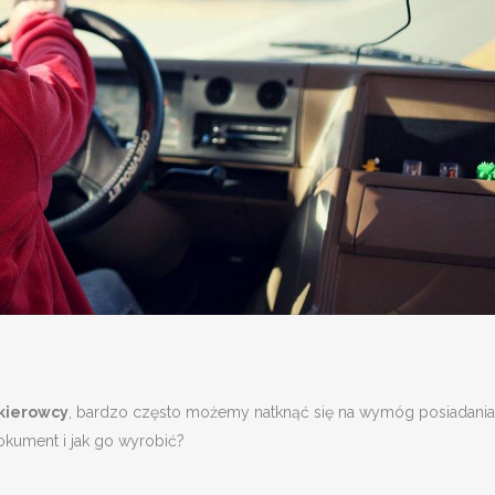
kierowcy
, bardzo często możemy natknąć się na wymóg posiadania
dokument i jak go wyrobić?