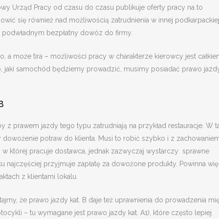
wy Urząd Pracy od czasu do czasu publikuje oferty pracy na to
nowić się również nad możliwością zatrudnienia w innej podkarpackie
ą podwładnym bezpłatny dowóz do firmy.
, a może tira – możliwości pracy w charakterze kierowcy jest całki
go, jaki samochód będziemy prowadzić, musimy posiadać prawo jazd
B
 z prawem jazdy tego typu zatrudniają na przykład restauracje. W t
dowożenie potraw do klienta. Musi to robić szybko i z zachowanie
, w której pracuje dostawca, jednak zazwyczaj wystarczy sprawne
u najczęściej przyjmuje zapłatę za dowożone produkty. Powinna wi
tach z klientami lokalu.
ajmy, że prawo jazdy kat. B daje też uprawnienia do prowadzenia mi
cykli – tu wymagane jest prawo jazdy kat. A1), które często lepiej