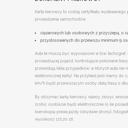
Karta kierowcy to rodzaj certyfikatu wydawanego
prowadzenia samochodów:
ciężarowych lub osobowych z przyczepą, o cał
przystosowanych do przewozu minimum 9 osób
Auta te muszą być wyposażone w tzw. tachograf, 
prowadzącej pojazd, kontrolujące pokonane trasy 
przewidują kilka przypadków, w których auta ni
elektronicznej karty). Na przykład jeśli mamy do
km/h bądź przewożącym osoby stałą trasą o dłu
By otrzymać kartę kierowcy, należy złożyć wnios
zrobić osobiście bądź elektronicznie (o ile posi
kserokopię prawa jazdy (obydwie strony), fotog
wysokości 172,20 zł).