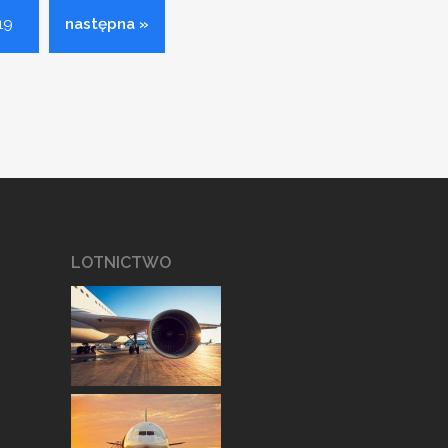
19
następna »
LOTNICTWO