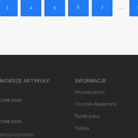
...
3
4
5
6
7
JNOWSZE ARTYKUŁY
INFORMACJE
Innowacyjność
ycznia 2020
Ośrodek Akademicki
Rynek pracy
ycznia 2020
Kultura
ranżą przyszłości