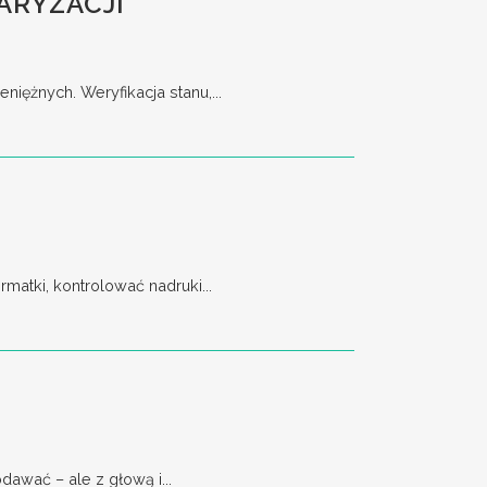
ARYZACJI
ężnych. Weryfikacja stanu,...
matki, kontrolować nadruki...
awać – ale z głową i...