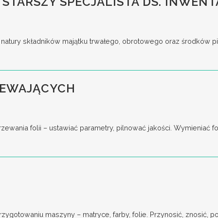
 STARSZY SPECJALISTA DS. INWENT
tury składników majątku trwałego, obrotowego oraz środków pieni
ZEWAJĄCYCH
ania folii – ustawiać parametry, pilnować jakości. Wymieniać for
gotowaniu maszyny – matryce, farby, folie. Przynosić, znosić, pod