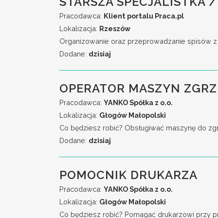
STARSZA SPECJALISTKA /
Pracodawca:
Klient portalu Praca.pl
Lokalizacja:
Rzeszów
Organizowanie oraz przeprowadzanie spisów z na
Dodane:
dzisiaj
OPERATOR MASZYN ZGR
Pracodawca:
YANKO Spółka z o.o.
Lokalizacja:
Głogów Małopolski
Co będziesz robić? Obsługiwać maszynę do zgrzew
Dodane:
dzisiaj
POMOCNIK DRUKARZA
Pracodawca:
YANKO Spółka z o.o.
Lokalizacja:
Głogów Małopolski
Co będziesz robić? Pomagać drukarzowi przy przy