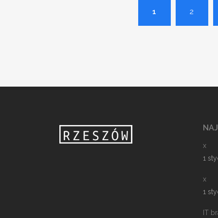
1
2
NA
x
1 st
x
1 st
IT b