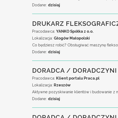
Dodane:
dzisiaj
DRUKARZ FLEKSOGRAFIC
Pracodawca:
YANKO Spółka z o.o.
Lokalizacja:
Głogów Małopolski
Co będziesz robić? Obsługiwać maszynę fleksog
Dodane:
dzisiaj
DORADCA / DORADCZYNI 
Pracodawca:
Klient portalu Praca.pl
Lokalizacja:
Rzeszów
Aktywne pozyskiwanie klientów i budowanie z n
Dodane:
dzisiaj
DORADCA / DORADCZYNI