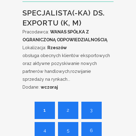
SPECJALISTA(-KA) DS.
EXPORTU (K, M)
Pracodawca:
WANAS SPÓŁKA Z
OGRANICZONĄ ODPOWIEDZIALNOŚCIĄ
Lokalizacja:
Rzeszów
obsługa obecnych klientów eksportowych
oraz aktywne pozyskiwanie nowych
partnerów handlowych,rozwijanie
sprzedaży na rynkach...
Dodane:
wczoraj
1
2
3
4
5
6