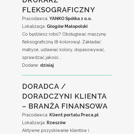
FLEKSOGRAFICZNY
Pracodawca:
YANKO Spółka z o.o.
Lokalizacja:
Głogów Małopolski
Co będziesz robić? Obsługiwać maszynę
fleksograficzną (8-kolorową). Zakładać
matryce, ustawiać kolory, dopasowywać,
sprawdzać jakość...
Dodane:
dzisiaj
DORADCA /
DORADCZYNI KLIENTA
– BRANŻA FINANSOWA
Pracodawca:
Klient portalu Praca.pl
Lokalizacja:
Rzeszów
Aktywne pozyskiwanie klientów i