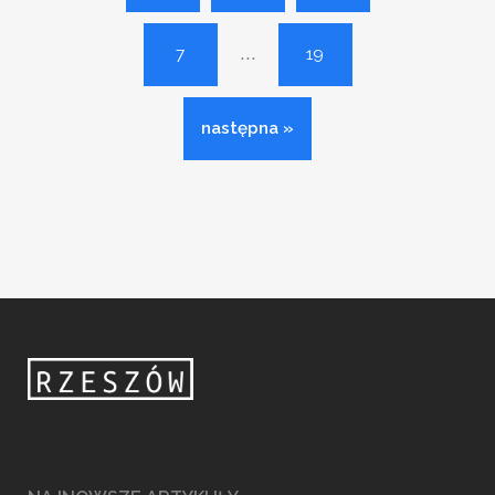
...
7
19
następna »