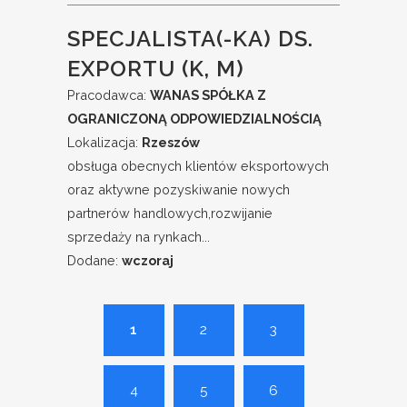
SPECJALISTA(-KA) DS.
EXPORTU (K, M)
Pracodawca:
WANAS SPÓŁKA Z
OGRANICZONĄ ODPOWIEDZIALNOŚCIĄ
Lokalizacja:
Rzeszów
obsługa obecnych klientów eksportowych
oraz aktywne pozyskiwanie nowych
partnerów handlowych,rozwijanie
sprzedaży na rynkach...
Dodane:
wczoraj
1
2
3
4
5
6