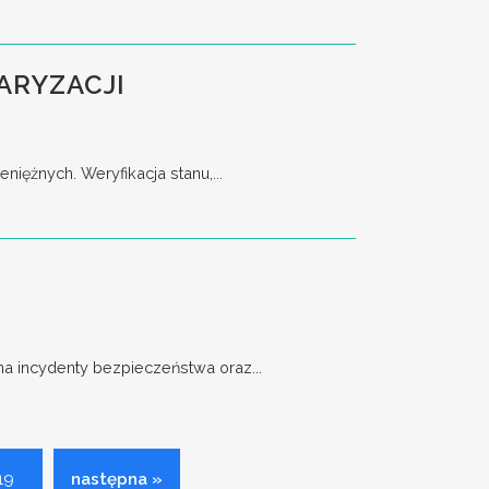
ARYZACJI
ężnych. Weryfikacja stanu,...
 incydenty bezpieczeństwa oraz...
19
następna »