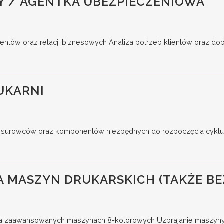
Y / AGENTKA UBEZPIECZENIOWA
entów oraz relacji biznesowych Analiza potrzeb klientów oraz do
UKARNI
surowców oraz komponentów niezbędnych do rozpoczęcia cyklu p
 MASZYN DRUKARSKICH (TAKŻE BE
a zaawansowanych maszynach 8-kolorowych Uzbrajanie maszyny, u