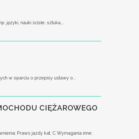
ęzyki, nauki ścisłe, sztuka,...
ch w oparciu o przepisy ustawy o...
AMOCHODU CIĘŻAROWEGO
enia: Prawo jazdy kat. C Wymagania inne: