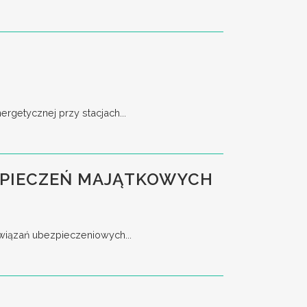
rgetycznej przy stacjach...
EZPIECZEŃ MAJĄTKOWYCH
związań ubezpieczeniowych...