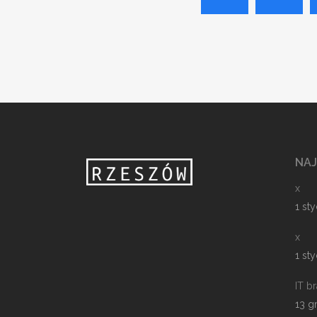
NA
x
1 st
x
1 st
IT b
13 g