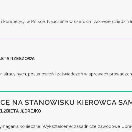
korepetycji w Polsce. Nauczanie w szerokim zakresie dziedzin (np. j
IASTA RZESZOWA
nistracyjnych, postanowień i zaświadczeń w sprawach prowadzony
CĘ NA STANOWISKU KIEROWCA S
LŻBIETA JĘDREJKO
gania konieczne: Wykształcenie: zasadnicze zawodowe Uprawni