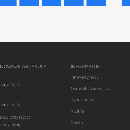
JNOWSZE ARTYKUŁY
INFORMACJE
Innowacyjność
ycznia 2020
Ośrodek Akademicki
Rynek pracy
ycznia 2020
Kultura
ranżą przyszłości
Miasto
rudnia 2019