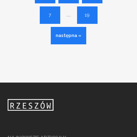
...
7
19
następna »