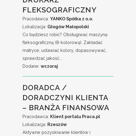
FLEKSOGRAFICZNY
Pracodawca:
YANKO Spółka z o.o.
Lokalizacja:
Głogów Małopolski
Co będziesz robić? Obsługiwać maszynę
fleksograficzną (8-kolorową). Zakładać
matryce, ustawiać kolory, dopasowywać,
sprawdzać jakość...
Dodane:
wczoraj
DORADCA /
DORADCZYNI KLIENTA
– BRANŻA FINANSOWA
Pracodawca:
Klient portalu Praca.pl
Lokalizacja:
Rzeszów
Aktywne pozyskiwanie klientów i