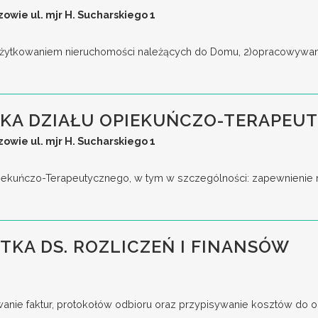
wie ul. mjr H. Sucharskiego 1
użytkowaniem nieruchomości należących do Domu, 2)opracowywanie
KA DZIAŁU OPIEKUŃCZO-TERAPEU
wie ul. mjr H. Sucharskiego 1
 Opiekuńczo-Terapeutycznego, w tym w szczególności: zapewnienie
STKA DS. ROZLICZEŃ I FINANSÓW
anie faktur, protokołów odbioru oraz przypisywanie kosztów do odp