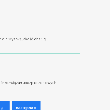
e o wysoką jakość obsługi....
bór rozwiązań ubezpieczeniowych...
19
następna »