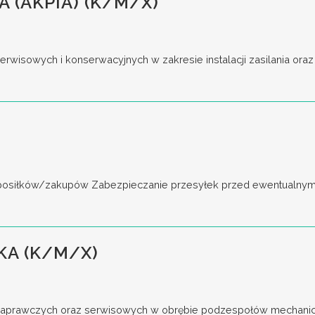
 (AKPIA) (K/M/X)
rwisowych i konserwacyjnych w zakresie instalacji zasilania oraz
 posiłków/zakupów Zabezpieczanie przesyłek przed ewentualnymi
KA (K/M/X)
 naprawczych oraz serwisowych w obrębie podzespołów mechanic