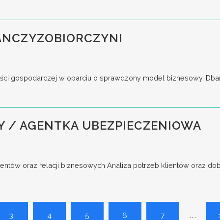
ANCZYZOBIORCZYNI
ści gospodarczej w oparciu o sprawdzony model biznesowy. Dbani
Y / AGENTKA UBEZPIECZENIOWA
entów oraz relacji biznesowych Analiza potrzeb klientów oraz do
...
3
4
5
6
7