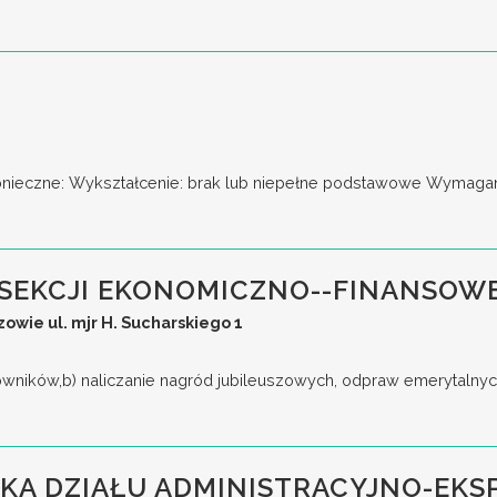
nieczne: Wykształcenie: brak lub niepełne podstawowe Wymagani
SEKCJI EKONOMICZNO--FINANSOW
wie ul. mjr H. Sucharskiego 1
cowników,b) naliczanie nagród jubileuszowych, odpraw emerytalnyc
KA DZIAŁU ADMINISTRACYJNO-EK