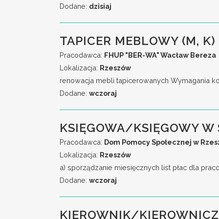
Dodane:
dzisiaj
TAPICER MEBLOWY (M, K)
Pracodawca:
FHUP "BER-WA" Wacław Bereza
Lokalizacja:
Rzeszów
renowacja mebli tapicerowanych Wymagania ko
Dodane:
wczoraj
KSIĘGOWA/KSIĘGOWY W 
Pracodawca:
Dom Pomocy Społecznej w Rzeszo
Lokalizacja:
Rzeszów
a) sporządzanie miesięcznych list płac dla pra
Dodane:
wczoraj
KIEROWNIK/KIEROWNICZ