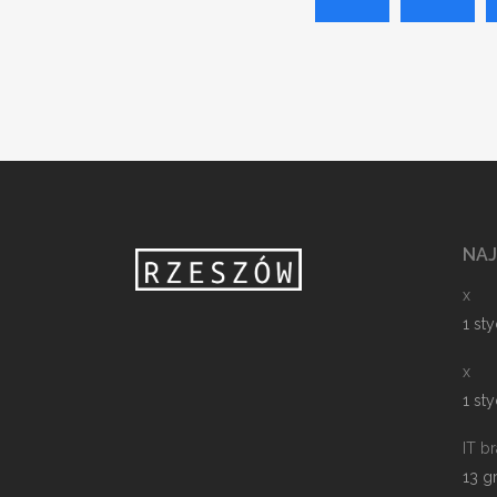
NA
x
1 st
x
1 st
IT b
13 g