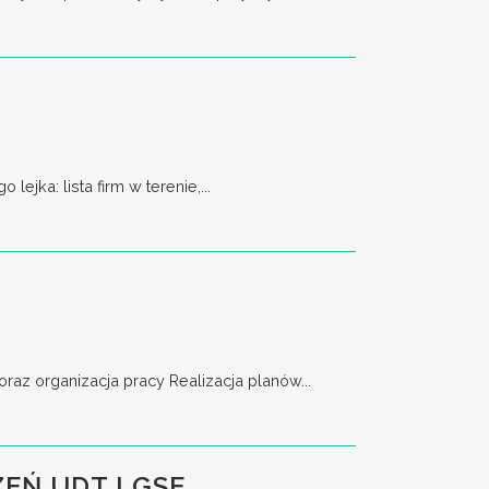
a: lista firm w terenie,...
 organizacja pracy Realizacja planów...
EŃ UDT I GSE