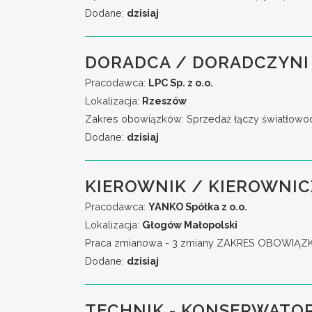
Dodane:
dzisiaj
DORADCA / DORADCZYNI
Pracodawca:
LPC Sp. z o.o.
Lokalizacja:
Rzeszów
Zakres obowiązków: Sprzedaż łączy światłowodo
Dodane:
dzisiaj
KIEROWNIK / KIEROWNIC
Pracodawca:
YANKO Spółka z o.o.
Lokalizacja:
Głogów Małopolski
Praca zmianowa - 3 zmiany ZAKRES OBOWIĄZKÓW:
Dodane:
dzisiaj
TECHNIK - KONSERWATOR