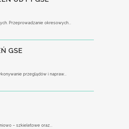
nych. Przeprowadzanie okresowych...
Ń GSE
ykonywanie przeglądów i napraw...
iowo – szkieletowe oraz...