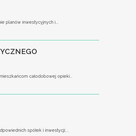
 planów inwestycyjnych i...
TYCZNEGO
 mieszkańcom całodobowej opieki...
owiednich spółek i inwestycji;...