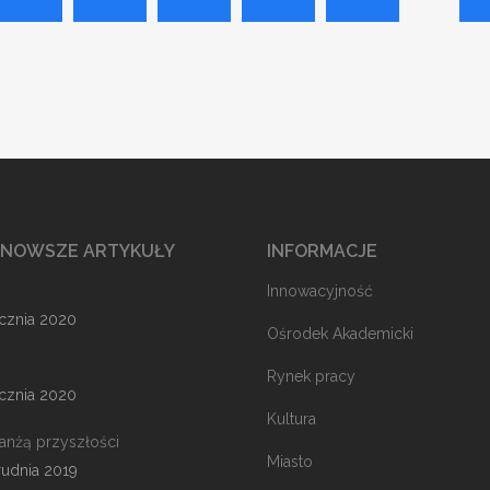
JNOWSZE ARTYKUŁY
INFORMACJE
Innowacyjność
ycznia 2020
Ośrodek Akademicki
Rynek pracy
ycznia 2020
Kultura
ranżą przyszłości
Miasto
rudnia 2019