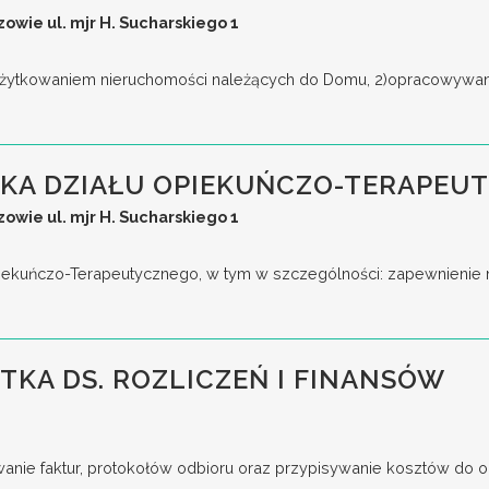
wie ul. mjr H. Sucharskiego 1
użytkowaniem nieruchomości należących do Domu, 2)opracowywanie
KA DZIAŁU OPIEKUŃCZO-TERAPEU
wie ul. mjr H. Sucharskiego 1
 Opiekuńczo-Terapeutycznego, w tym w szczególności: zapewnienie
STKA DS. ROZLICZEŃ I FINANSÓW
anie faktur, protokołów odbioru oraz przypisywanie kosztów do odp