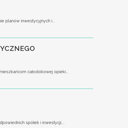
 planów inwestycyjnych i...
TYCZNEGO
 mieszkańcom całodobowej opieki...
owiednich spółek i inwestycji;...