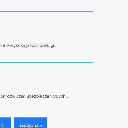
e o wysoką jakość obsługi....
bór rozwiązań ubezpieczeniowych...
19
następna »