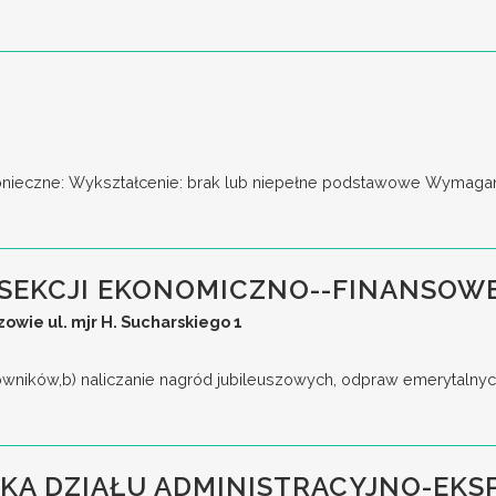
nieczne: Wykształcenie: brak lub niepełne podstawowe Wymagani
SEKCJI EKONOMICZNO--FINANSOW
wie ul. mjr H. Sucharskiego 1
cowników,b) naliczanie nagród jubileuszowych, odpraw emerytalnyc
KA DZIAŁU ADMINISTRACYJNO-EK