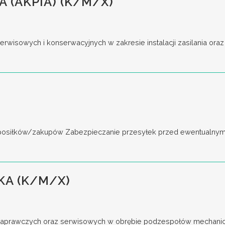
 (AKPIA) (K/M/X)
rwisowych i konserwacyjnych w zakresie instalacji zasilania oraz
 posiłków/zakupów Zabezpieczanie przesyłek przed ewentualnymi
KA (K/M/X)
 naprawczych oraz serwisowych w obrębie podzespołów mechanic