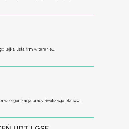
a: lista firm w terenie,...
 organizacja pracy Realizacja planów...
EŃ UDT I GSE