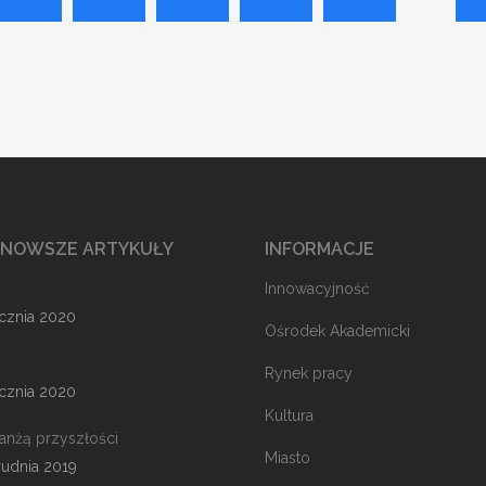
JNOWSZE ARTYKUŁY
INFORMACJE
Innowacyjność
ycznia 2020
Ośrodek Akademicki
Rynek pracy
ycznia 2020
Kultura
ranżą przyszłości
Miasto
rudnia 2019