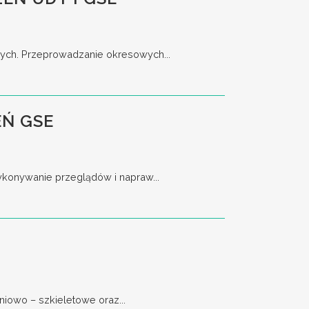
nych. Przeprowadzanie okresowych...
Ń GSE
ykonywanie przeglądów i napraw...
iowo – szkieletowe oraz...