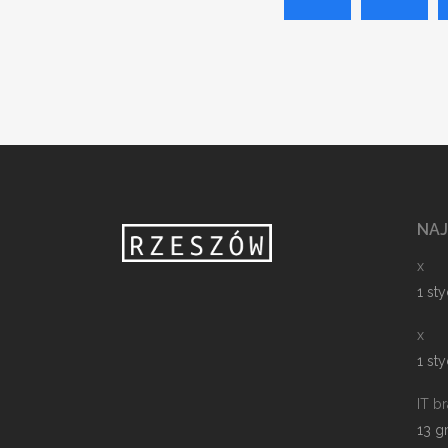
NA
x
1 st
x
1 st
IT b
13 g