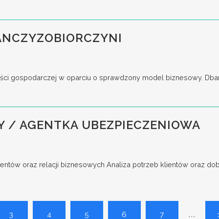
ANCZYZOBIORCZYNI
ści gospodarczej w oparciu o sprawdzony model biznesowy. Dbani
Y / AGENTKA UBEZPIECZENIOWA
entów oraz relacji biznesowych Analiza potrzeb klientów oraz do
...
3
4
5
6
7