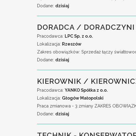
Dodane:
dzisiaj
DORADCA / DORADCZYNI
Pracodawca:
LPC Sp. z o.o.
Lokalizacja:
Rzeszów
Zakres obowiązków: Sprzedaż łączy światłowodo
Dodane:
dzisiaj
KIEROWNIK / KIEROWNIC
Pracodawca:
YANKO Spółka z o.o.
Lokalizacja:
Głogów Małopolski
Praca zmianowa - 3 zmiany ZAKRES OBOWIĄZKÓW:
Dodane:
dzisiaj
TECHNIK - KONSERWATOR