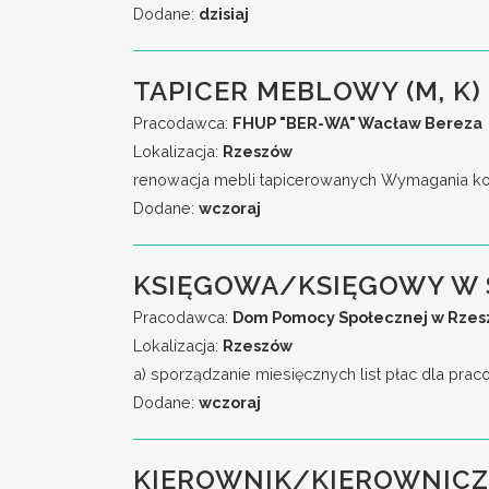
Dodane:
dzisiaj
TAPICER MEBLOWY (M, K)
Pracodawca:
FHUP "BER-WA" Wacław Bereza
Lokalizacja:
Rzeszów
renowacja mebli tapicerowanych Wymagania ko
Dodane:
wczoraj
KSIĘGOWA/KSIĘGOWY W 
Pracodawca:
Dom Pomocy Społecznej w Rzeszo
Lokalizacja:
Rzeszów
a) sporządzanie miesięcznych list płac dla pra
Dodane:
wczoraj
KIEROWNIK/KIEROWNICZ