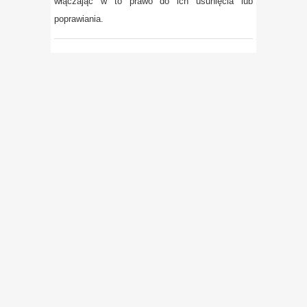
włączając w to prawo do ich usunięcia lub
poprawiania.