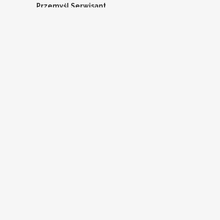
Przemyśl
Serwisant
Pracodawca ma prawo zakończyć rekrutację we
wcześniejszym terminie.
NAJNOWSZE ARTYKUŁY
x
1 stycznia 2020
x
1 stycznia 2020