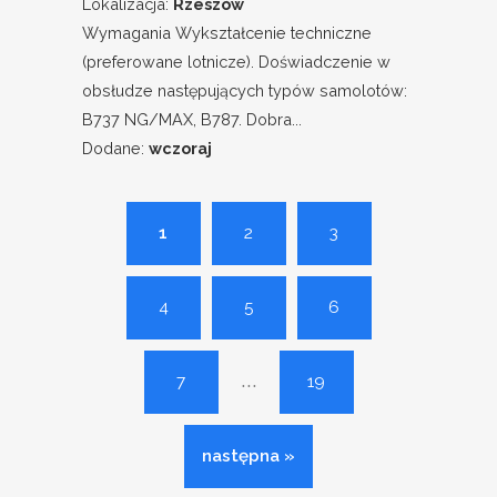
Lokalizacja:
Rzeszów
Wymagania Wykształcenie techniczne
(preferowane lotnicze). Doświadczenie w
obsłudze następujących typów samolotów:
B737 NG/MAX, B787. Dobra...
Dodane:
wczoraj
1
2
3
4
5
6
...
7
19
następna »