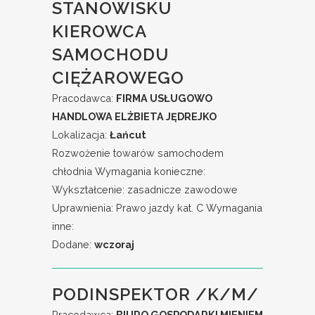
STANOWISKU
KIEROWCA
SAMOCHODU
CIĘŻAROWEGO
Pracodawca:
FIRMA USŁUGOWO
HANDLOWA ELŻBIETA JĘDREJKO
Lokalizacja:
Łańcut
Rozwożenie towarów samochodem
chłodnia Wymagania konieczne:
Wykształcenie: zasadnicze zawodowe
Uprawnienia: Prawo jazdy kat. C Wymagania
inne:
Dodane:
wczoraj
PODINSPEKTOR /K/M/
Pracodawca:
BIURO GOSPODARKI MIENIEM