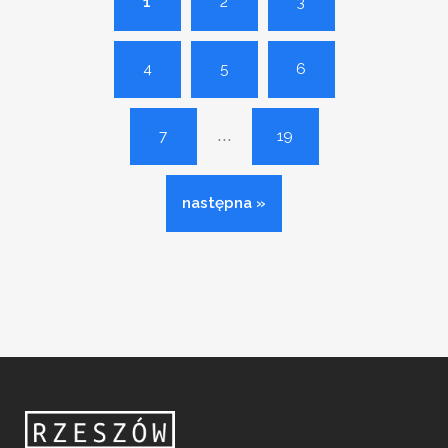
1
2
3
4
5
6
...
7
19
następna »