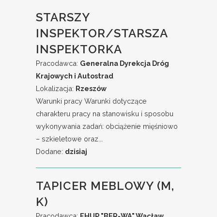
STARSZY
INSPEKTOR/STARSZA
INSPEKTORKA
Pracodawca:
Generalna Dyrekcja Dróg
Krajowych i Autostrad
Lokalizacja:
Rzeszów
Warunki pracy Warunki dotyczące
charakteru pracy na stanowisku i sposobu
wykonywania zadań: obciążenie mięśniowo
– szkieletowe oraz...
Dodane:
dzisiaj
TAPICER MEBLOWY (M,
K)
Pracodawca:
FHUP "BER-WA" Wacław