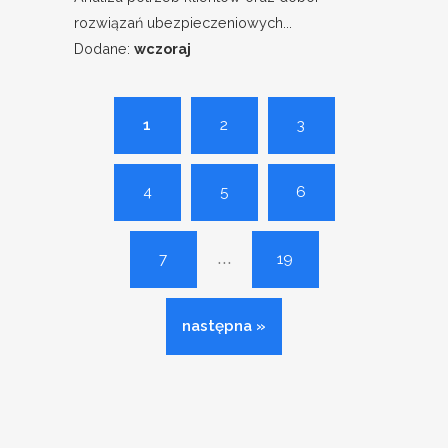
rozwiązań ubezpieczeniowych...
Dodane:
wczoraj
1
2
3
4
5
6
...
7
19
następna »