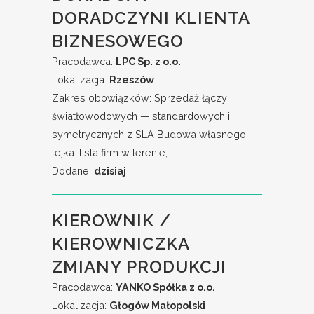
DORADCZYNI KLIENTA
BIZNESOWEGO
Pracodawca:
LPC Sp. z o.o.
Lokalizacja:
Rzeszów
Zakres obowiązków: Sprzedaż łączy
światłowodowych — standardowych i
symetrycznych z SLA Budowa własnego
lejka: lista firm w terenie,...
Dodane:
dzisiaj
KIEROWNIK /
KIEROWNICZKA
ZMIANY PRODUKCJI
Pracodawca:
YANKO Spółka z o.o.
Lokalizacja:
Głogów Małopolski