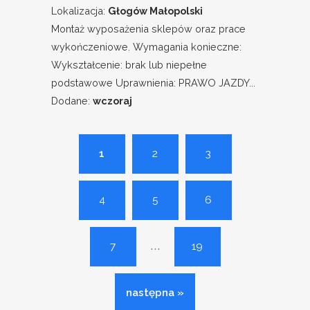
Lokalizacja:
Głogów Małopolski
Montaż wyposażenia sklepów oraz prace
wykończeniowe. Wymagania konieczne:
Wykształcenie: brak lub niepełne
podstawowe Uprawnienia: PRAWO JAZDY...
Dodane:
wczoraj
1
2
3
4
5
6
...
7
19
następna »