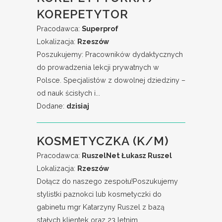
KOREPETYTOR
Pracodawca:
Superprof
Lokalizacja:
Rzeszów
Poszukujemy: Pracowników dydaktycznych
do prowadzenia lekcji prywatnych w
Polsce. Specjalistów z dowolnej dziedziny –
od nauk ścisłych i...
Dodane:
dzisiaj
KOSMETYCZKA (K/M)
Pracodawca:
RuszelNet Łukasz Ruszel
Lokalizacja:
Rzeszów
Dołącz do naszego zespołu!Poszukujemy
stylistki paznokci lub kosmetyczki do
gabinetu mgr Katarzyny Ruszel z bazą
stałych klientek oraz 23 letnim...