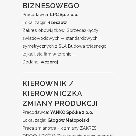
BIZNESOWEGO
Pracodawca:
LPC Sp. z o.o.
Lokalizacja:
Rzeszów
Zakres obowiązków: Sprzedaż łączy
światłowodowych — standardowych i
symetrycznych z SLA Budowa własnego
lejka: lista firm w terenie,...
Dodane:
wczoraj
KIEROWNIK /
KIEROWNICZKA
ZMIANY PRODUKCJI
Pracodawca:
YANKO Spółka z o.o.
Lokalizacja:
Głogów Małopolski
Praca zmianowa - 3 zmiany ZAKRES
OBOWIĄZKÓW: Zarządzanie pracą zespołu