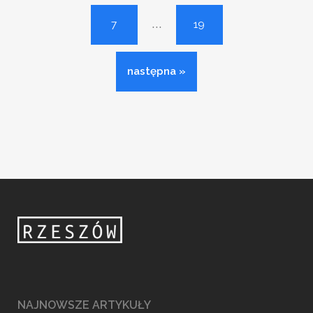
...
7
19
następna »
NAJNOWSZE ARTYKUŁY