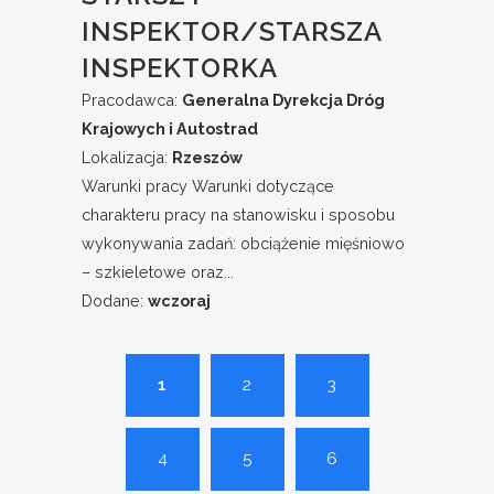
INSPEKTOR/STARSZA
INSPEKTORKA
Pracodawca:
Generalna Dyrekcja Dróg
Krajowych i Autostrad
Lokalizacja:
Rzeszów
Warunki pracy Warunki dotyczące
charakteru pracy na stanowisku i sposobu
wykonywania zadań: obciążenie mięśniowo
– szkieletowe oraz...
Dodane:
wczoraj
1
2
3
4
5
6