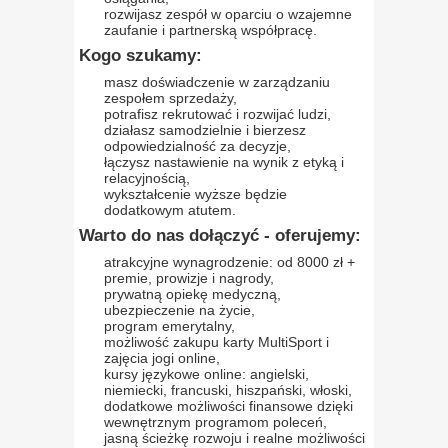
rozwijasz zespół w oparciu o wzajemne
zaufanie i partnerską współpracę.
Kogo szukamy:
masz doświadczenie w zarządzaniu
zespołem sprzedaży,
potrafisz rekrutować i rozwijać ludzi,
działasz samodzielnie i bierzesz
odpowiedzialność za decyzje,
łączysz nastawienie na wynik z etyką i
relacyjnością,
wykształcenie wyższe będzie
dodatkowym atutem.
Warto do nas dołączyć - oferujemy:
atrakcyjne wynagrodzenie: od 8000 zł +
premie, prowizje i nagrody,
prywatną opiekę medyczną,
ubezpieczenie na życie,
program emerytalny,
możliwość zakupu karty MultiSport i
zajęcia jogi online,
kursy językowe online: angielski,
niemiecki, francuski, hiszpański, włoski,
dodatkowe możliwości finansowe dzięki
wewnętrznym programom poleceń,
jasną ścieżkę rozwoju i realne możliwości