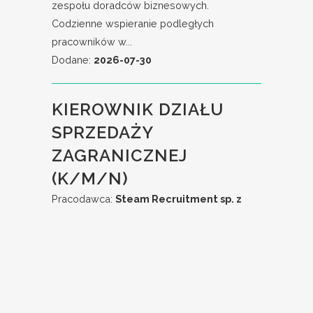
zespołu doradców biznesowych.
Codzienne wspieranie podległych
pracowników w...
Dodane:
2026-07-30
KIEROWNIK DZIAŁU
SPRZEDAŻY
ZAGRANICZNEJ
(K/M/N)
Pracodawca:
Steam Recruitment sp. z
o.o.
Lokalizacja:
Rzeszów
Zakres obowiązków: Zarządzanie pracą
Działu Sprzedaży Zagranicznej.
Opracowywanie i realizacja strategii
sprzedaży na rynkach eksportowych....