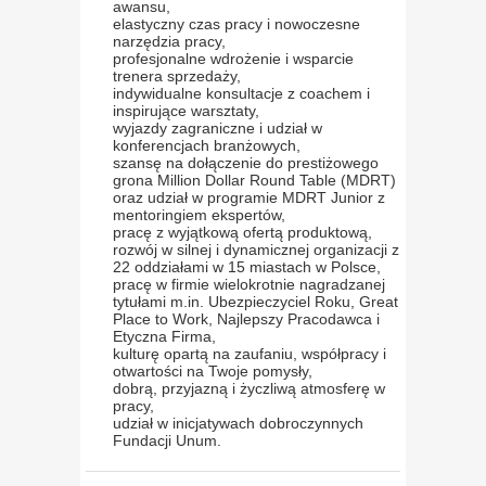
awansu,
elastyczny czas pracy i nowoczesne
narzędzia pracy,
profesjonalne wdrożenie i wsparcie
trenera sprzedaży,
indywidualne konsultacje z coachem i
inspirujące warsztaty,
wyjazdy zagraniczne i udział w
konferencjach branżowych,
szansę na dołączenie do prestiżowego
grona Million Dollar Round Table (MDRT)
oraz udział w programie MDRT Junior z
mentoringiem ekspertów,
pracę z wyjątkową ofertą produktową,
rozwój w silnej i dynamicznej organizacji z
22 oddziałami w 15 miastach w Polsce,
pracę w firmie wielokrotnie nagradzanej
tytułami m.in. Ubezpieczyciel Roku, Great
Place to Work, Najlepszy Pracodawca i
Etyczna Firma,
kulturę opartą na zaufaniu, współpracy i
otwartości na Twoje pomysły,
dobrą, przyjazną i życzliwą atmosferę w
pracy,
udział w inicjatywach dobroczynnych
Fundacji Unum.