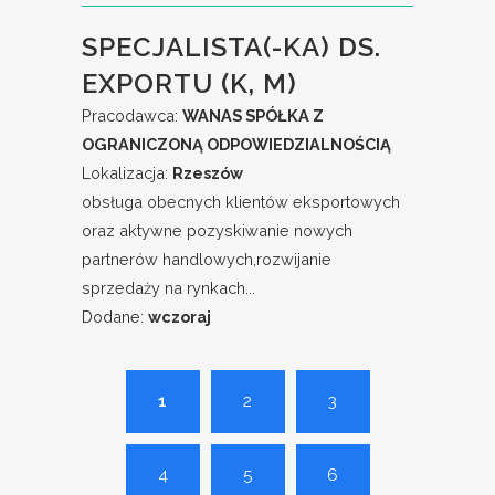
SPECJALISTA(-KA) DS.
EXPORTU (K, M)
Pracodawca:
WANAS SPÓŁKA Z
OGRANICZONĄ ODPOWIEDZIALNOŚCIĄ
Lokalizacja:
Rzeszów
obsługa obecnych klientów eksportowych
oraz aktywne pozyskiwanie nowych
partnerów handlowych,rozwijanie
sprzedaży na rynkach...
Dodane:
wczoraj
1
2
3
4
5
6