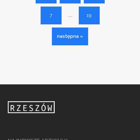
...
7
19
następna »