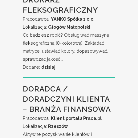
FLEKSOGRAFICZNY
Pracodawca:
YANKO Spółka z o.o.
Lokalizacja:
Głogów Małopolski
Co będziesz robić? Obsługiwać maszynę
fleksograficzną (8-kolorową). Zakładać
matryce, ustawiać kolory, dopasowywać,
sprawdzać jakość...
Dodane:
dzisiaj
DORADCA /
DORADCZYNI KLIENTA
– BRANŻA FINANSOWA
Pracodawca:
Klient portalu Praca.pl
Lokalizacja:
Rzeszów
Aktywne pozyskiwanie klientów i