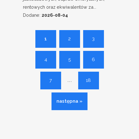
rentowych oraz ekwiwalentów za...
Dodane:
2026-08-04
1
2
3
4
5
6
...
7
18
następna »