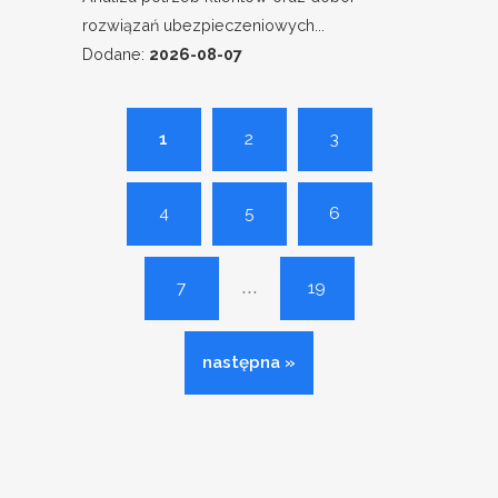
rozwiązań ubezpieczeniowych...
Dodane:
2026-08-07
1
2
3
4
5
6
...
7
19
następna »