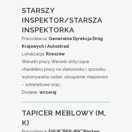
STARSZY
INSPEKTOR/STARSZA
INSPEKTORKA
Pracodawca:
Generalna Dyrekcja Dróg
Krajowych i Autostrad
Lokalizacja:
Rzeszów
Warunki pracy Warunki dotyczące
charakteru pracy na stanowisku i sposobu
wykonywania zadań: obciążenie mięśniowo
– szkieletowe oraz...
Dodane:
wczoraj
TAPICER MEBLOWY (M,
K)
Pracodawca:
FHUP "BER-WA" Wacław