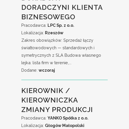
DORADCZYNI KLIENTA
BIZNESOWEGO
Pracodawca:
LPC Sp. z o.o.
Lokalizacja:
Rzeszów
Zakres obowiązków: Sprzedaż łączy
światłowodowych — standardowych i
symetrycznych z SLA Budowa własnego
lejka: lista firm w terenie,...
Dodane:
wczoraj
KIEROWNIK /
KIEROWNICZKA
ZMIANY PRODUKCJI
Pracodawca:
YANKO Spółka z o.o.
Lokalizacja:
Głogów Małopolski