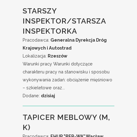
STARSZY
INSPEKTOR/STARSZA
INSPEKTORKA
Pracodawca:
Generalna Dyrekcja Dróg
Krajowych i Autostrad
Lokalizacja:
Rzeszów
Warunki pracy Warunki dotyczące
charakteru pracy na stanowisku i sposobu
wykonywania zadań: obciążenie mięśniowo
– szkieletowe oraz...
Dodane:
dzisiaj
TAPICER MEBLOWY (M,
K)
Pracodawca:
FHUP "BER-WA" Wacław