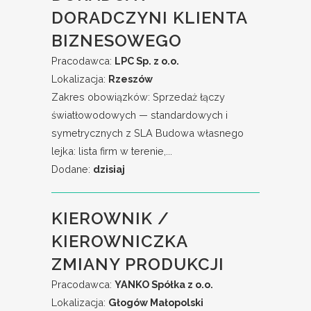
DORADCZYNI KLIENTA
BIZNESOWEGO
Pracodawca:
LPC Sp. z o.o.
Lokalizacja:
Rzeszów
Zakres obowiązków: Sprzedaż łączy
światłowodowych — standardowych i
symetrycznych z SLA Budowa własnego
lejka: lista firm w terenie,...
Dodane:
dzisiaj
KIEROWNIK /
KIEROWNICZKA
ZMIANY PRODUKCJI
Pracodawca:
YANKO Spółka z o.o.
Lokalizacja:
Głogów Małopolski