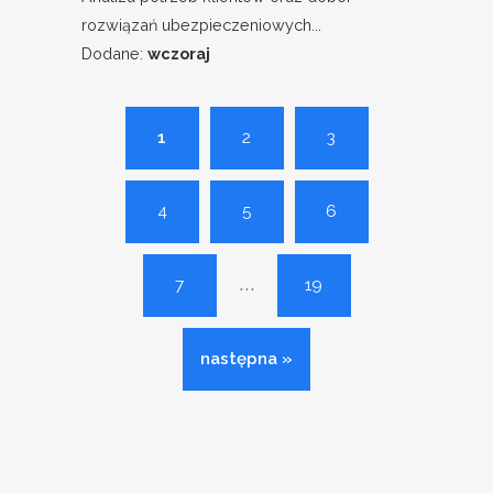
rozwiązań ubezpieczeniowych...
Dodane:
wczoraj
1
2
3
4
5
6
...
7
19
następna »