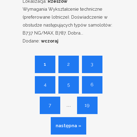
Lokalizacja:
Rzeszów
Wymagania Wykształcenie techniczne
(preferowane lotnicze). Doświadczenie w
obsłudze następujących typów samolotów:
B737 NG/MAX, B787. Dobra...
Dodane:
wczoraj
1
2
3
4
5
6
...
7
19
następna »