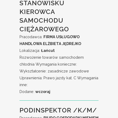
STANOWISKU
KIEROWCA
SAMOCHODU
CIĘŻAROWEGO
Pracodawca:
FIRMA USŁUGOWO
HANDLOWA ELŻBIETA JĘDREJKO
Lokalizacja:
Łańcut
Rozwożenie towarów samochodem
chłodnia Wymagania konieczne:
Wykształcenie: zasadnicze zawodowe
Uprawnienia: Prawo jazdy kat. C Wymagania
inne:
Dodane:
wczoraj
PODINSPEKTOR /K/M/
Pracodawca:
BIURO GOSPODARKI MIENIEM