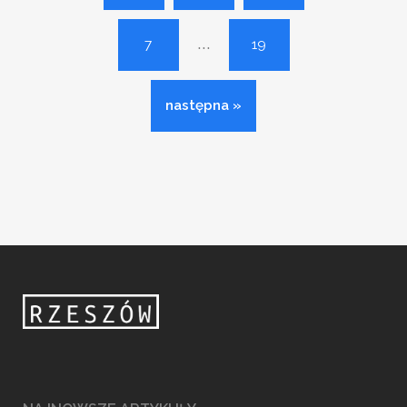
...
7
19
następna »