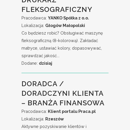
FLEKSOGRAFICZNY
Pracodawca:
YANKO Spółka z o.o.
Lokalizacja:
Głogów Małopolski
Co będziesz robić? Obsługiwać maszynę
fleksograficzną (8-kolorową). Zakładać
matryce, ustawiać kolory, dopasowywać,
sprawdzać jakość...
Dodane:
dzisiaj
DORADCA /
DORADCZYNI KLIENTA
– BRANŻA FINANSOWA
Pracodawca:
Klient portalu Praca.pl
Lokalizacja:
Rzeszów
Aktywne pozyskiwanie klientów i