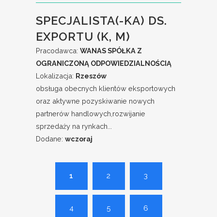
SPECJALISTA(-KA) DS.
EXPORTU (K, M)
Pracodawca:
WANAS SPÓŁKA Z
OGRANICZONĄ ODPOWIEDZIALNOŚCIĄ
Lokalizacja:
Rzeszów
obsługa obecnych klientów eksportowych
oraz aktywne pozyskiwanie nowych
partnerów handlowych,rozwijanie
sprzedaży na rynkach...
Dodane:
wczoraj
1
2
3
4
5
6