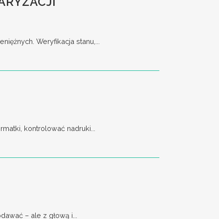
ARYZACJI
ężnych. Weryfikacja stanu,...
matki, kontrolować nadruki...
awać – ale z głową i...