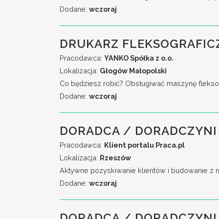
Dodane:
wczoraj
DRUKARZ FLEKSOGRAFIC
Pracodawca:
YANKO Spółka z o.o.
Lokalizacja:
Głogów Małopolski
Co będziesz robić? Obsługiwać maszynę fleksog
Dodane:
wczoraj
DORADCA / DORADCZYNI 
Pracodawca:
Klient portalu Praca.pl
Lokalizacja:
Rzeszów
Aktywne pozyskiwanie klientów i budowanie z n
Dodane:
wczoraj
DORADCA / DORADCZYNI