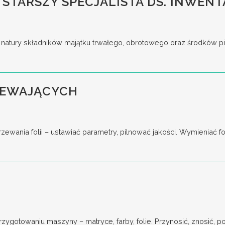
 STARSZY SPECJALISTA DS. INWENT
tury składników majątku trwałego, obrotowego oraz środków pieni
ZEWAJĄCYCH
ania folii – ustawiać parametry, pilnować jakości. Wymieniać for
gotowaniu maszyny – matryce, farby, folie. Przynosić, znosić, pod