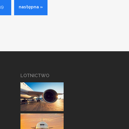
19
następna »
LOTNICTWO