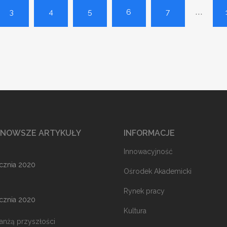
...
3
4
5
6
7
JNOWSZE ARTYKUŁY
INFORMACJE
Innowacyjność
ycznia 2020
Ośrodek Akademicki
Rynek pracy
ycznia 2020
Kultura
ranżą przyszłości