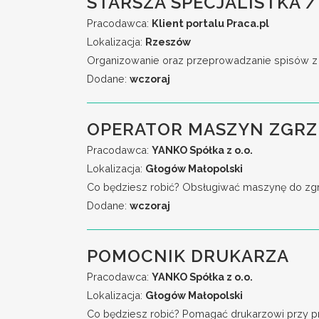
STARSZA SPECJALISTKA /
Pracodawca:
Klient portalu Praca.pl
Lokalizacja:
Rzeszów
Organizowanie oraz przeprowadzanie spisów z na
Dodane:
wczoraj
OPERATOR MASZYN ZGR
Pracodawca:
YANKO Spółka z o.o.
Lokalizacja:
Głogów Małopolski
Co będziesz robić? Obsługiwać maszynę do zgrzew
Dodane:
wczoraj
POMOCNIK DRUKARZA
Pracodawca:
YANKO Spółka z o.o.
Lokalizacja:
Głogów Małopolski
Co będziesz robić? Pomagać drukarzowi przy przy