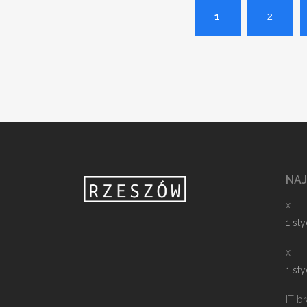
1
2
NA
x
1 st
x
1 st
IT b