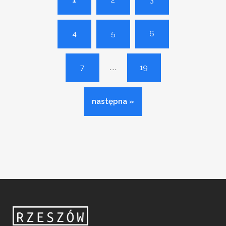
1
2
3
4
5
6
...
7
19
następna »