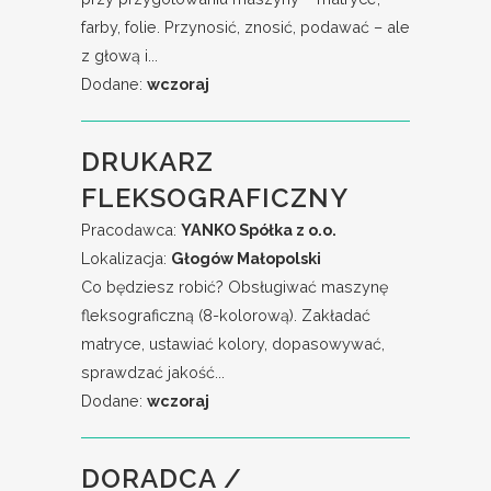
farby, folie. Przynosić, znosić, podawać – ale
z głową i...
Dodane:
wczoraj
DRUKARZ
FLEKSOGRAFICZNY
Pracodawca:
YANKO Spółka z o.o.
Lokalizacja:
Głogów Małopolski
Co będziesz robić? Obsługiwać maszynę
fleksograficzną (8-kolorową). Zakładać
matryce, ustawiać kolory, dopasowywać,
sprawdzać jakość...
Dodane:
wczoraj
DORADCA /