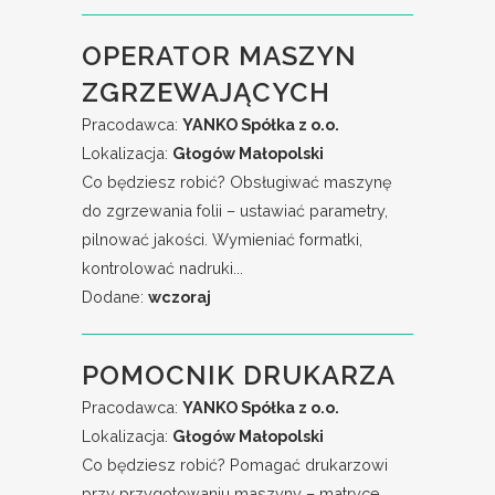
OPERATOR MASZYN
ZGRZEWAJĄCYCH
Pracodawca:
YANKO Spółka z o.o.
Lokalizacja:
Głogów Małopolski
Co będziesz robić? Obsługiwać maszynę
do zgrzewania folii – ustawiać parametry,
pilnować jakości. Wymieniać formatki,
kontrolować nadruki...
Dodane:
wczoraj
POMOCNIK DRUKARZA
Pracodawca:
YANKO Spółka z o.o.
Lokalizacja:
Głogów Małopolski
Co będziesz robić? Pomagać drukarzowi
przy przygotowaniu maszyny – matryce,