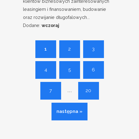
klientów biznesowych zainteresowanych
leasingiem i finansowaniem, budowanie
oraz rozwijanie długofalowych...
Dodane:
wczoraj
1
2
3
4
5
6
...
7
20
następna »