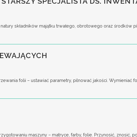
 STARSZY SPECJALISTA DS. INWENT
tury składników majątku trwałego, obrotowego oraz środków pieni
ZEWAJĄCYCH
ania folii – ustawiać parametry, pilnować jakości. Wymieniać for
gotowaniu maszyny – matryce, farby, folie. Przynosić, znosić, pod