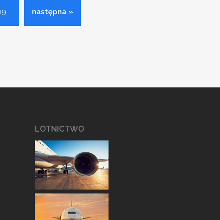
19
następna »
LOTNICTWO