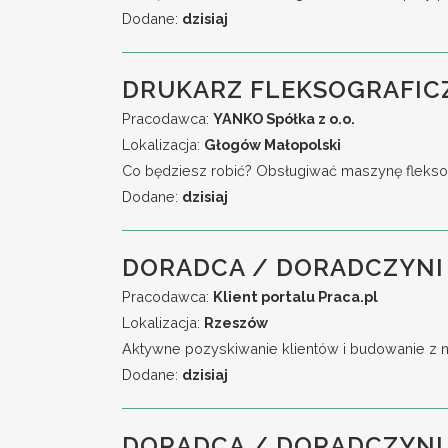
Dodane:
dzisiaj
DRUKARZ FLEKSOGRAFIC
Pracodawca:
YANKO Spółka z o.o.
Lokalizacja:
Głogów Małopolski
Co będziesz robić? Obsługiwać maszynę fleksog
Dodane:
dzisiaj
DORADCA / DORADCZYNI 
Pracodawca:
Klient portalu Praca.pl
Lokalizacja:
Rzeszów
Aktywne pozyskiwanie klientów i budowanie z n
Dodane:
dzisiaj
DORADCA / DORADCZYNI