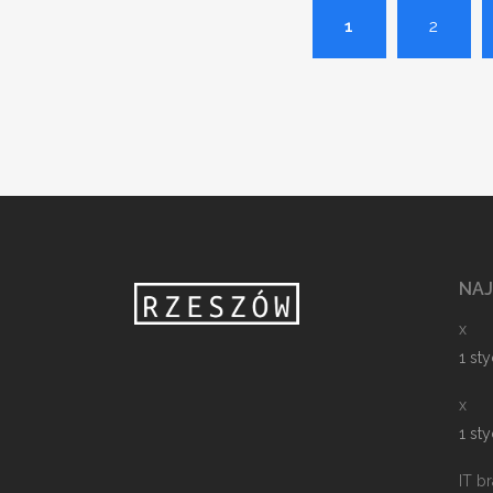
1
2
NA
x
1 st
x
1 st
IT b