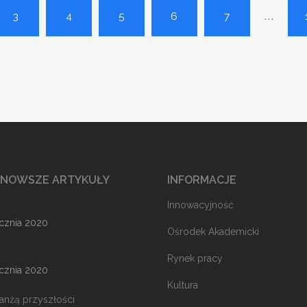
...
3
4
5
6
7
JNOWSZE ARTYKUŁY
INFORMACJE
Innowacyjność
ycznia 2020
Ośrodek Akademicki
Rynek pracy
ycznia 2020
Kultura
ranżą przyszłości