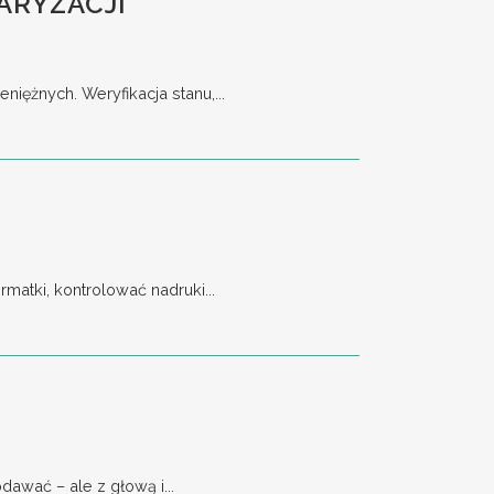
ARYZACJI
ężnych. Weryfikacja stanu,...
matki, kontrolować nadruki...
awać – ale z głową i...