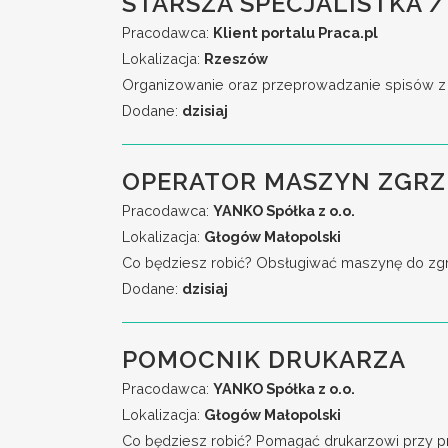
STARSZA SPECJALISTKA /
Pracodawca:
Klient portalu Praca.pl
Lokalizacja:
Rzeszów
Organizowanie oraz przeprowadzanie spisów z na
Dodane:
dzisiaj
OPERATOR MASZYN ZGR
Pracodawca:
YANKO Spółka z o.o.
Lokalizacja:
Głogów Małopolski
Co będziesz robić? Obsługiwać maszynę do zgrzew
Dodane:
dzisiaj
POMOCNIK DRUKARZA
Pracodawca:
YANKO Spółka z o.o.
Lokalizacja:
Głogów Małopolski
Co będziesz robić? Pomagać drukarzowi przy przy