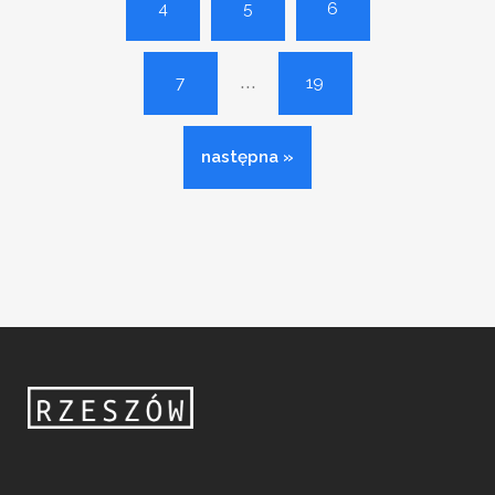
4
5
6
...
7
19
następna »