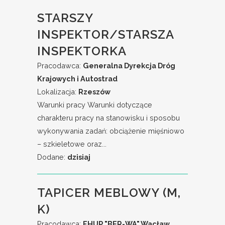
STARSZY
INSPEKTOR/STARSZA
INSPEKTORKA
Pracodawca:
Generalna Dyrekcja Dróg
Krajowych i Autostrad
Lokalizacja:
Rzeszów
Warunki pracy Warunki dotyczące
charakteru pracy na stanowisku i sposobu
wykonywania zadań: obciążenie mięśniowo
– szkieletowe oraz...
Dodane:
dzisiaj
TAPICER MEBLOWY (M,
K)
Pracodawca:
FHUP "BER-WA" Wacław