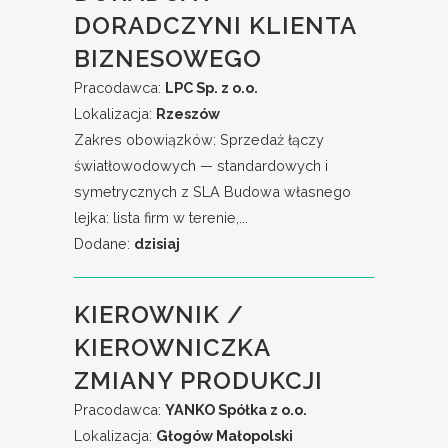
DORADCZYNI KLIENTA
BIZNESOWEGO
Pracodawca:
LPC Sp. z o.o.
Lokalizacja:
Rzeszów
Zakres obowiązków: Sprzedaż łączy
światłowodowych — standardowych i
symetrycznych z SLA Budowa własnego
lejka: lista firm w terenie,...
Dodane:
dzisiaj
KIEROWNIK /
KIEROWNICZKA
ZMIANY PRODUKCJI
Pracodawca:
YANKO Spółka z o.o.
Lokalizacja:
Głogów Małopolski