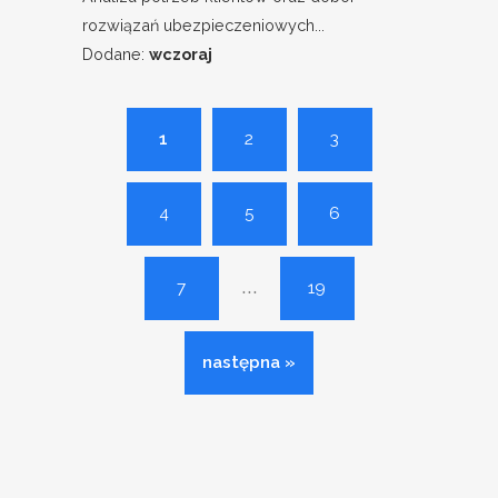
rozwiązań ubezpieczeniowych...
Dodane:
wczoraj
1
2
3
4
5
6
...
7
19
następna »