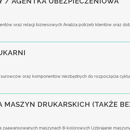
Y / AGENTKA UBEZPIECZENIOWA
entów oraz relacji biznesowych Analiza potrzeb klientów oraz do
UKARNI
surowców oraz komponentów niezbędnych do rozpoczęcia cyklu p
 MASZYN DRUKARSKICH (TAKŻE BE
a zaawansowanych maszynach 8-kolorowych Uzbrajanie maszyny, u