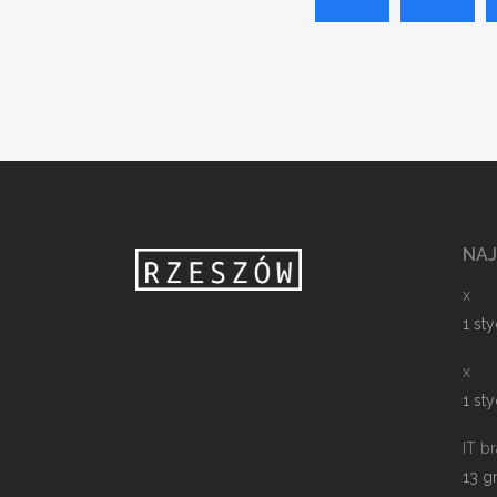
NA
x
1 st
x
1 st
IT b
13 g