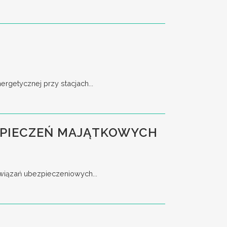
rgetycznej przy stacjach...
EZPIECZEŃ MAJĄTKOWYCH
związań ubezpieczeniowych...