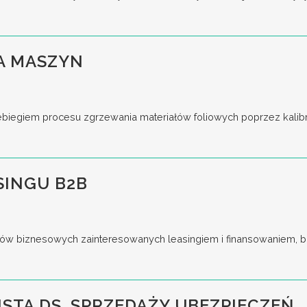
A MASZYN
iegiem procesu zgrzewania materiałów foliowych poprzez kalibrac
SINGU B2B
ów biznesowych zainteresowanych leasingiem i finansowaniem, bu
ISTA DS. SPRZEDAŻY UBEZPIECZEŃ