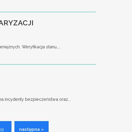
ARYZACJI
ężnych. Weryfikacja stanu,...
 incydenty bezpieczeństwa oraz...
19
następna »