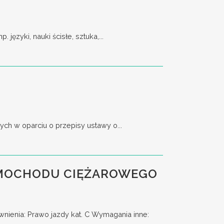
ęzyki, nauki ścisłe, sztuka,...
ch w oparciu o przepisy ustawy o...
AMOCHODU CIĘŻAROWEGO
enia: Prawo jazdy kat. C Wymagania inne: