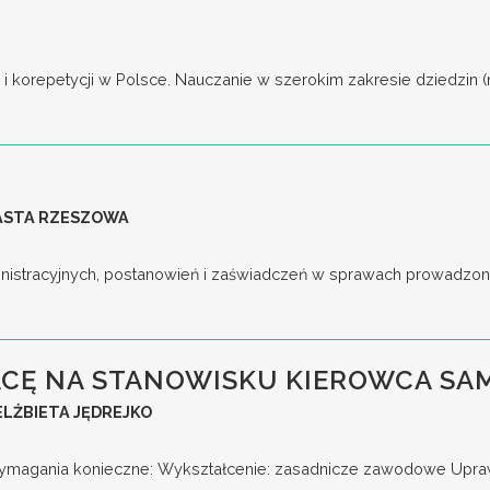
korepetycji w Polsce. Nauczanie w szerokim zakresie dziedzin (np. j
IASTA RZESZOWA
nistracyjnych, postanowień i zaświadczeń w sprawach prowadzony
CĘ NA STANOWISKU KIEROWCA S
LŻBIETA JĘDREJKO
gania konieczne: Wykształcenie: zasadnicze zawodowe Uprawni