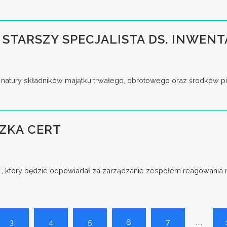
 STARSZY SPECJALISTA DS. INWENT
tury składników majątku trwałego, obrotowego oraz środków pieni
ZKA CERT
który będzie odpowiadał za zarządzanie zespołem reagowania na
...
3
4
5
6
7