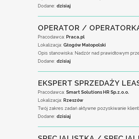
Dodane:
dzisiaj
OPERATOR / OPERATORK
Pracodawca:
Praca.pl
Lokalizacja:
Głogów Małopolski
Opis stanowiska: Nadzór nad prawidłowym przeb
Dodane:
dzisiaj
EKSPERT SPRZEDAŻY LEA
Pracodawca:
Smart Solutions HR Sp.z.o.o.
Lokalizacja:
Rzeszów
Twój zakres zadań aktywne pozyskiwanie klient
Dodane:
dzisiaj
SPECJALISTKA / SPECJAL