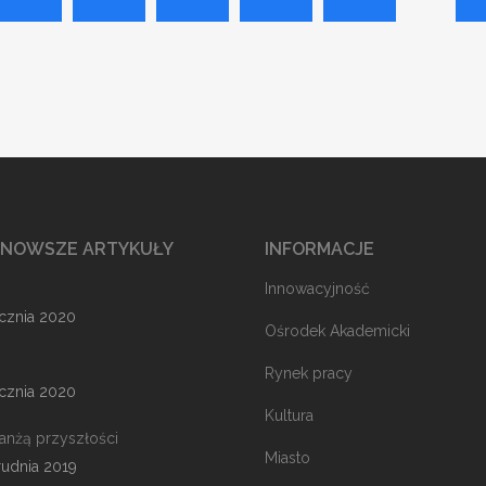
JNOWSZE ARTYKUŁY
INFORMACJE
Innowacyjność
ycznia 2020
Ośrodek Akademicki
Rynek pracy
ycznia 2020
Kultura
ranżą przyszłości
Miasto
rudnia 2019